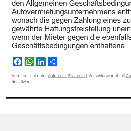
den Allgemeinen Geschäftsbedingu
Autovermietungsunternehmens entha
wonach die gegen Zahlung eines zus
gewährte Haftungsfreistellung uneing
wenn der Mieter gegen die ebenfall
Geschäftsbedingungen enthaltene
Facebook
WhatsApp
LinkedIn
Teilen
Veröffentlicht unter
,
|
Verschlagwortet mit
Autorecht
Zivilrecht
Au
für
deaktiviert
Zur
Unwirksamkeit
von
AGB-
Klauseln
einer
Autovermietung