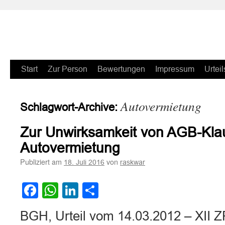
Zum
Start
Zur Person
Bewertungen
Impressum
Urteil
Inhalt
Autovermietung
Schlagwort-Archive:
springen
Zur Unwirksamkeit von AGB-Klau
Autovermietung
Publiziert am
von
18. Juli 2016
raskwar
Facebook
WhatsApp
LinkedIn
Teilen
BGH, Urteil vom 14.03.2012 – XII ZR