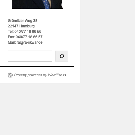
Grömitzer Weg 38
22147 Hamburg
Tel: 040/77 18 66 56
Fax: 040/77 18 66 57
insbeweis
Mail: ra@ra-skwar.de
nfall
hn
Proudly powered by WordPress.