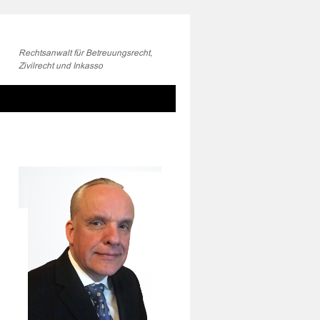
Rechtsanwalt für Betreuungsrecht,
Zivilrecht und Inkasso