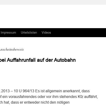
Impressum
Urteilslisten
Videos
Anscheinsbeweis
i Auffahrunfall auf der Autobahn
n
n
2013 – 10 U 964/13 Es ist allgemein anerkannt, dass
uf ein vorausfahrendes oder vor ihm stehendes Kfz auffährt,
 hat, dass er entweder nicht den nötigen