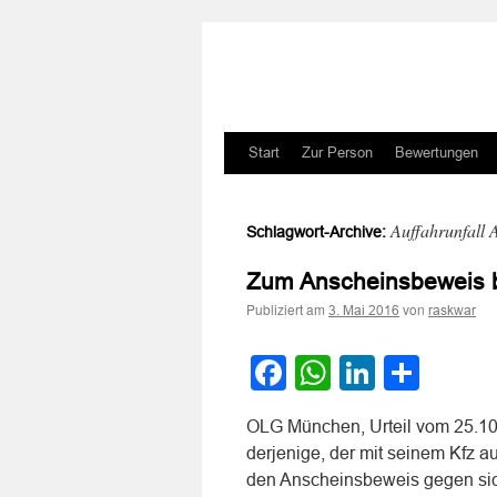
Zum
Start
Zur Person
Bewertungen
Inhalt
Auffahrunfall 
Schlagwort-Archive:
springen
Zum Anscheinsbeweis be
Publiziert am
von
3. Mai 2016
raskwar
Facebook
WhatsApp
LinkedI
Teile
OLG München, Urteil vom 25.10.
derjenige, der mit seinem Kfz a
den Anscheinsbeweis gegen sich