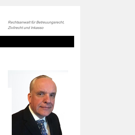
Rechtsanwalt für Betreuungsrecht,
Zivilrecht und Inkasso