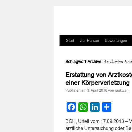
Zum
Start
Zur Person
Bewertungen
Inhalt
Arztkosten Ers
Schlagwort-Archive:
springen
Erstattung von Arztkost
einer Körperverletzung
Publiziert am
von
3. April 2016
raskwar
Facebook
WhatsApp
LinkedI
Teile
BGH, Urteil vom 17.09.2013 – V
ärztliche Untersuchung oder B