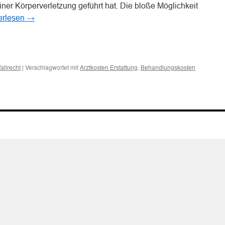
iner Körperverletzung geführt hat. Die bloße Möglichkeit
erlesen
→
n
n
|
Verschlagwortet mit
,
allrecht
Arztkosten Erstattung
Behandlungskosten