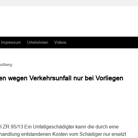
Impressum
Urteilslisten
Videos
tattung
en wegen Verkehrsunfall nur bei Vorliegen
n
n
I ZR 95/13 Ein Unfallgeschädigter kann die durch eine
ehandlung entstandenen Kosten vom Schädiger nur ersetzt