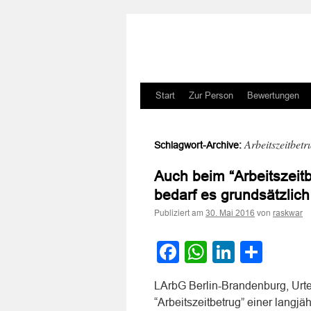
Zum
Start
Zur Person
Bewertungen
Inhalt
Arbeitszeitbetr
Schlagwort-Archive:
springen
Auch beim “Arbeitszeitb
bedarf es grundsätzlic
Publiziert am
von
30. Mai 2016
raskwar
Facebook
WhatsApp
LinkedI
Teile
LArbG Berlin-Brandenburg, Urte
“Arbeitszeitbetrug” einer langjä