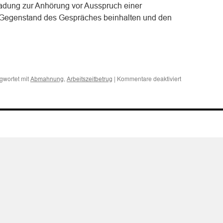
adung zur Anhörung vor Ausspruch einer
Gegenstand des Gespräches beinhalten und den
n
n
für
gwortet mit
,
|
Kommentare deaktiviert
Abmahnung
Arbeitszeitbetrug
Auch
beim
“Arbeitszeitbetr
einer
langjährig
Beschäftigten
bedarf
es
grundsätzlich
zunächst
einer
Abmahnung