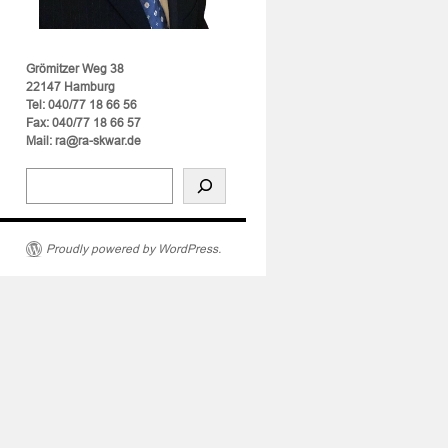
Grömitzer Weg 38
22147 Hamburg
Tel: 040/77 18 66 56
Fax: 040/77 18 66 57
Mail: ra@ra-skwar.de
ug”
Proudly powered by WordPress.