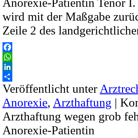
Anorexie-Patientin Tenor I
wird mit der Maßgabe zurück
Zeile 2 des landgerichtlic
Facebook
WhatsApp
LinkedIn
Veröffentlicht unter
Arztrec
Teilen
Anorexie
,
Arzthaftung
|
Kom
Arzthaftung wegen grob feh
Anorexie-Patientin