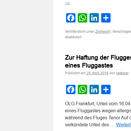
→
Facebook
WhatsApp
LinkedI
Teile
Veröffentlicht unter
|
Verschlagwo
Zivilrecht
für
deaktiviert
Zur
Haftung
wegen
Zur Haftung der Flugge
allergischer
Reaktion
eines Fluggastes
auf
Publiziert am
von
Speiseeis
25. April 2016
raskwar
Facebook
WhatsApp
LinkedI
Teile
OLG Frankfurt, Urteil vom 16.
eines Fluggastes wegen allergi
während des Fluges Tenor Auf d
verkündete Urteil des …
Weiter