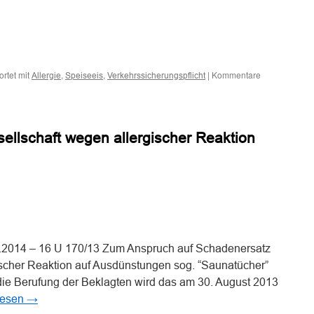
n
n
rtet mit
,
,
|
Kommentare
Allergie
Speiseeis
Verkehrssicherungspflicht
sellschaft wegen allergischer Reaktion
n
n
04.2014 – 16 U 170/13 Zum Anspruch auf Schadenersatz
scher Reaktion auf Ausdünstungen sog. “Saunatücher”
ie Berufung der Beklagten wird das am 30. August 2013
lesen
→