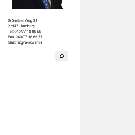
Grömitzer Weg 38
22147 Hamburg
Tel: 040/77 18 66 56
Fax: 040/77 18 66 57
Mail: ra@ra-skwar.de