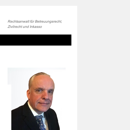
Rechtsanwalt für Betreuungsrecht,
Zivilrecht und Inkasso