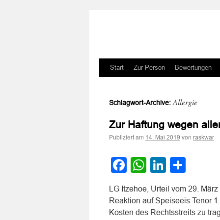
Zum
Start
Zur Person
Bewertungen
Inhalt
Allergie
Schlagwort-Archive:
springen
Zur Haftung wegen alle
Publiziert am
von
14. Mai 2019
raskwar
Facebook
WhatsApp
LinkedI
Teile
LG Itzehoe, Urteil vom 29. Mär
Reaktion auf Speiseeis Tenor 1.
Kosten des Rechtsstreits zu trag