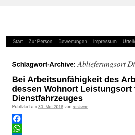
Zum
Start
Zur Person
Bewertungen
Impressum
Urteil
Inhalt
Ablieferungsort Di
Schlagwort-Archive:
springen
Bei Arbeitsunfähigkeit des Ar
dessen Wohnort Leistungsort 
Dienstfahrzeuges
Publiziert am
von
30. Mai 2016
raskwar
Facebook