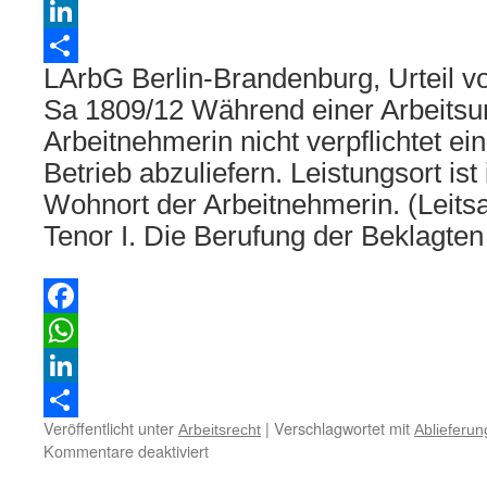
WhatsApp
LinkedIn
LArbG Berlin-Brandenburg, Urteil v
Teilen
Sa 1809/12 Während einer Arbeitsunf
Arbeitnehmerin nicht verpflichtet ei
Betrieb abzuliefern. Leistungsort ist
Wohnort der Arbeitnehmerin. (Leitsa
Tenor I. Die Berufung der Beklagt
Facebook
WhatsApp
LinkedIn
Veröffentlicht unter
|
Verschlagwortet mit
Arbeitsrecht
Ablieferun
Teilen
für
Kommentare deaktiviert
Bei