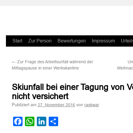
Zum
Start
Zur Person
Bewertungen
Impressum
Urteil
Inhalt
←
Zur Frage des Arbeitsunfall während der
Un
springen
Mittagspause in einer Werkskantine
Weihnach
Skiunfall bei einer Tagung von
nicht versichert
Publiziert am
von
27. November 2016
raskwar
Facebook
WhatsApp
LinkedIn
Teilen