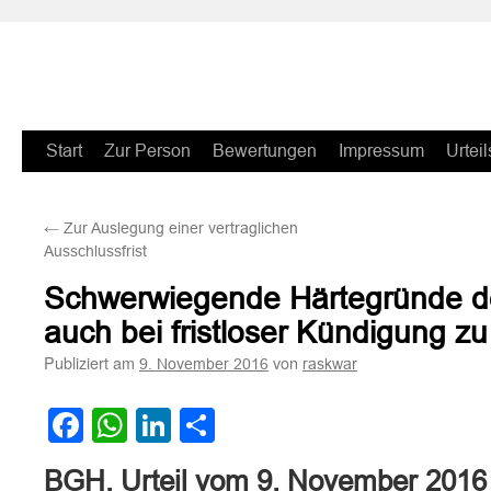
Zum
Start
Zur Person
Bewertungen
Impressum
Urteil
Inhalt
←
Zur Auslegung einer vertraglichen
springen
Ausschlussfrist
Schwerwiegende Härtegründe de
auch bei fristloser Kündigung zu
Publiziert am
von
9. November 2016
raskwar
Facebook
WhatsApp
LinkedIn
Teilen
BGH, Urteil vom 9. November 2016