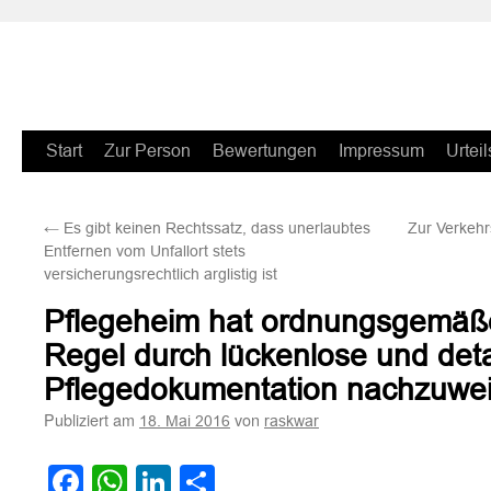
Zum
Start
Zur Person
Bewertungen
Impressum
Urteil
Inhalt
←
Es gibt keinen Rechtssatz, dass unerlaubtes
Zur Verkehr
springen
Entfernen vom Unfallort stets
versicherungsrechtlich arglistig ist
Pflegeheim hat ordnungsgemäße
Regel durch lückenlose und detai
Pflegedokumentation nachzuwe
Publiziert am
von
18. Mai 2016
raskwar
Facebook
WhatsApp
LinkedIn
Teilen