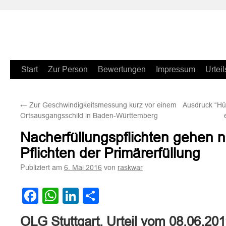
Zum
Start
Zur Person
Bewertungen
Impressum
Urteil
Inhalt
←
Zur Geschwindigkeitsmessung kurz vor einem
Ausdruck “Hüh
springen
Ortsausgangsschild in Baden-Württemberg
Nacherfüllungspflichten gehen ni
Pflichten der Primärerfüllung
Publiziert am
von
6. Mai 2016
raskwar
Facebook
WhatsApp
LinkedIn
Teilen
OLG Stuttgart, Urteil vom 08.06.20