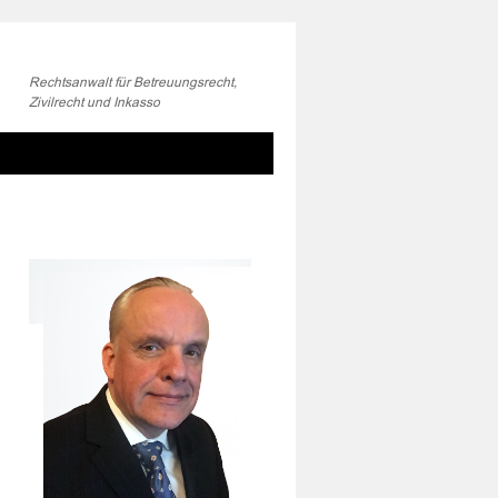
Rechtsanwalt für Betreuungsrecht,
Zivilrecht und Inkasso