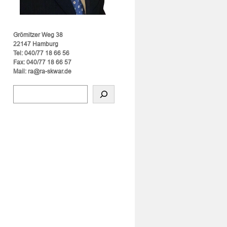
Grömitzer Weg 38
22147 Hamburg
Tel: 040/77 18 66 56
Fax: 040/77 18 66 57
Mail: ra@ra-skwar.de