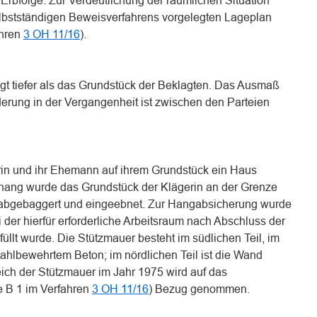
folge. Zur Verdeutlichung der räumlichen Situation
lbstständigen Beweisverfahrens vorgelegten Lageplan
ahren
3 OH 11/16
).
egt tiefer als das Grundstück der Beklagten. Das Ausmaß
rung in der Vergangenheit ist zwischen den Parteien
rin und ihr Ehemann auf ihrem Grundstück ein Haus
hang wurde das Grundstück der Klägerin an der Grenze
abgebaggert und eingeebnet. Zur Hangabsicherung wurde
i der hierfür erforderliche Arbeitsraum nach Abschluss der
üllt wurde. Die Stützmauer besteht im südlichen Teil, im
ahlbewehrtem Beton; im nördlichen Teil ist die Wand
ch der Stützmauer im Jahr 1975 wird auf das
e B 1 im Verfahren
3 OH 11/16
) Bezug genommen.