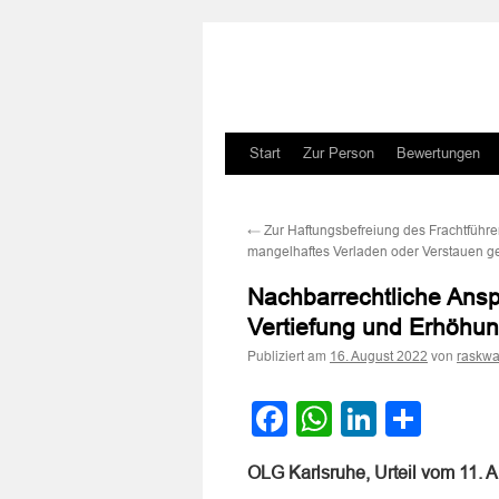
Zum
Start
Zur Person
Bewertungen
Inhalt
←
Zur Haftungsbefreiung des Frachtführer
springen
mangelhaftes Verladen oder Verstauen 
Nachbarrechtliche Ans
Vertiefung und Erhöhu
Publiziert am
von
16. August 2022
raskwa
Facebook
WhatsApp
LinkedI
Teile
OLG Karlsruhe, Urteil vom 11. 