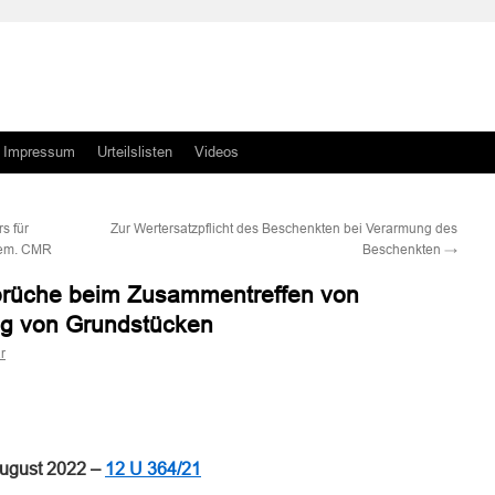
Impressum
Urteilslisten
Videos
s für
Zur Wertersatzpflicht des Beschenkten bei Verarmung des
gem. CMR
Beschenkten
→
prüche beim Zusammentreffen von
ng von Grundstücken
r
n
n
August 2022 –
12 U 364/21