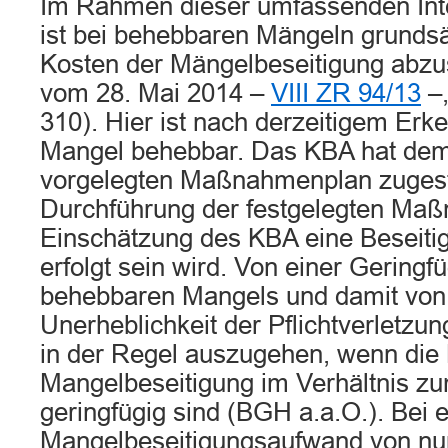
Im Rahmen dieser umfassenden In
ist bei behebbaren Mängeln grundsät
Kosten der Mängelbeseitigung abzus
vom 28. Mai 2014 –
VIII ZR 94/13
–
310). Hier ist nach derzeitigem Erk
Mangel behebbar. Das KBA hat de
vorgelegten Maßnahmenplan zugest
Durchführung der festgelegten Ma
Einschätzung des KBA eine Beseiti
erfolgt sein wird. Von einer Geringfü
behebbaren Mangels und damit von
Unerheblichkeit der Pflichtverletz
in der Regel auszugehen, wenn die
Mangelbeseitigung im Verhältnis zu
geringfügig sind (BGH a.a.O.). Bei 
Mangelbeseitigungsaufwand von nu