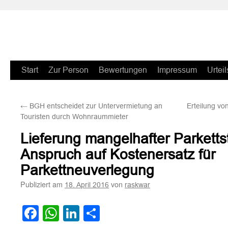
Zum
Start
Zur Person
Bewertungen
Impressum
Urteil
Inhalt
←
BGH entscheidet zur Untervermietung an
Erteilung vo
springen
Touristen durch Wohnraummieter
Lieferung mangelhafter Parketts
Anspruch auf Kostenersatz für
Parkettneuverlegung
Publiziert am
von
18. April 2016
raskwar
Facebook
WhatsApp
LinkedIn
Teilen