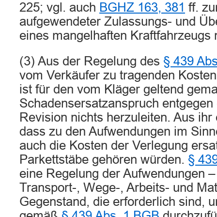
225; vgl. auch
BGHZ 163, 381
ff. z
aufgewendeter Zulassungs- und Üb
eines mangelhaften Kraftfahrzeugs
(3) Aus der Regelung des
§ 439 Ab
vom Verkäufer zu tragenden Kosten
ist für den vom Kläger geltend gem
Schadensersatzanspruch entgegen 
Revision nichts herzuleiten. Aus ihr e
dass zu den Aufwendungen im Sinne 
auch die Kosten der Verlegung ersat
Parkettstäbe gehören würden.
§ 43
eine Regelung der Aufwendungen –
Transport-, Wege-, Arbeits- und Ma
Gegenstand, die erforderlich sind, 
gemäß
§ 439 Abs. 1 BGB
durchzufüh