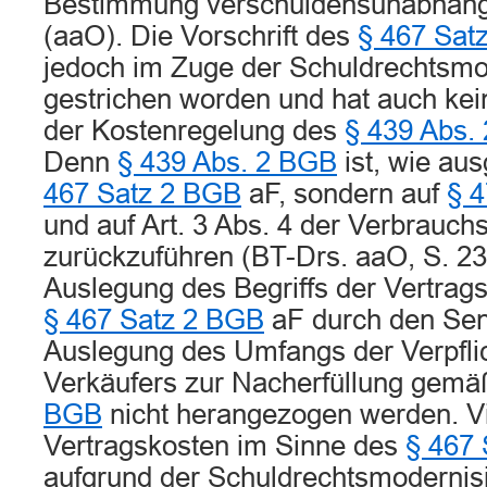
Bestimmung verschuldensunabhängig
(aaO). Die Vorschrift des
§ 467 Sat
jedoch im Zuge der Schuldrechtsmo
gestrichen worden und hat auch kei
der Kostenregelung des
§ 439 Abs.
Denn
§ 439 Abs. 2 BGB
ist, wie aus
467 Satz 2 BGB
aF, sondern auf
§ 
und auf Art. 3 Abs. 4 der Verbrauchs
zurückzuführen (BT-Drs. aaO, S. 23
Auslegung des Begriffs der Vertrag
§ 467 Satz 2 BGB
aF durch den Sen
Auslegung des Umfangs der Verpfli
Verkäufers zur Nacherfüllung gem
BGB
nicht herangezogen werden. V
Vertragskosten im Sinne des
§ 467
aufgrund der Schuldrechtsmodernis