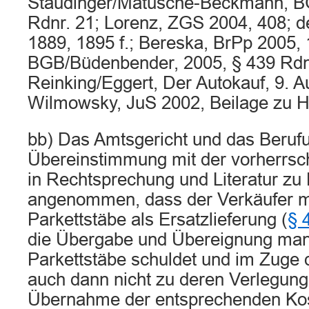
Staudinger/Matusche-Beckmann, BG
Rdnr. 21; Lorenz, ZGS 2004, 408; d
1889, 1895 f.; Bereska, BrPp 2005
BGB/Büdenbender, 2005, § 439 Rdn
Reinking/Eggert, Der Autokauf, 9. Au
Wilmowsky, JuS 2002, Beilage zu Hef
bb) Das Amtsgericht und das Berufu
Übereinstimmung mit der vorherrs
in Rechtsprechung und Literatur zu
angenommen, dass der Verkäufer m
Parkettstäbe als Ersatzlieferung (
§ 
die Übergabe und Übereignung mang
Parkettstäbe schuldet und im Zuge 
auch dann nicht zu deren Verlegung
Übernahme der entsprechenden Koste