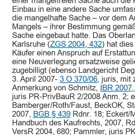
einer mangelfreien Sache auch die 
Einbau in eine andere Sache umfass
die mangelhafte Sache – vor dem Au
Mangels – ihrer Bestimmung gemäß
Sache eingebaut hatte. Das Oberla
Karlsruhe (
ZGS 2004, 432
) hat die
Käufer einen Anspruch auf Erstattun
eine Neuverlegung ersatzweise geli
zugebilligt (ebenso Landgericht Deg
3. April 2007-
3 O 370/06
, juris, mi
Anmerkung von Schmitz,
IBR 2007,
juris PR-PrivBauR 2/2008 Anm. 2; 
Bamberger/Roth/Faust, BeckOK, St
2007,
BGB § 439
Rdnr. 18; Eckert/M
Handbuch des Kaufrechts, 2007, Rdnr
VersR 2004, 680; Pammler, juris PK-