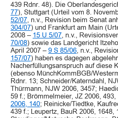
439 Rdnr. 48). Die Oberlandesgerich
77
), Stuttgart (Urteil vom 8. Nove
52/07
, n.v., Revision beim Senat a
304/07
) und Frankfurt am Main (Urt
2008 –
15 U 5/07
, n.v., Revisionsv
70/08
) sowie das Landgericht Itzeho
April 2007 –
9 S 85/06
, n.v., Revis
157/07
) haben es dagegen abgelehn
Nacherfüllungsanspruch auf diese K
(ebenso MünchKommBGB/Westermann
Rdnr. 13; Schneider/Katerndahl, N
Thürmann, NJW 2006, 3457; Haedic
59 f.; Brömmelmeier, JZ 2006, 493, 
2006, 140
; Reinicke/Tiedtke, Kaufrec
439 f.; Leupertz, BauR 2006, 1648, 1