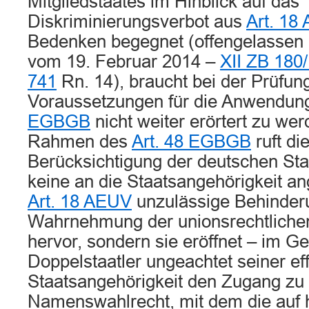
Mitgliedstaates im Hinblick auf das
Diskriminierungsverbot aus
Art. 18
Bedenken begegnet (offengelassen
vom 19. Februar 2014 –
XII ZB 180
741
Rn. 14), braucht bei der Prüfun
Voraussetzungen für die Anwendun
EGBGB
nicht weiter erörtert zu we
Rahmen des
Art. 48 EGBGB
ruft di
Berücksichtigung der deutschen Sta
keine an die Staatsangehörigkeit a
Art. 18 AEUV
unzulässige Behinderu
Wahrnehmung der unionsrechtlichen
hervor, sondern sie eröffnet – im G
Doppelstaatler ungeachtet seiner ef
Staatsangehörigkeit den Zugang z
Namenswahlrecht, mit dem die auf 