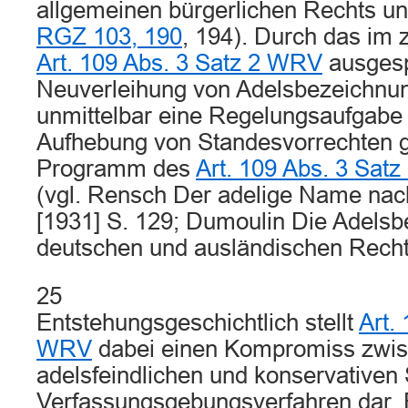
allgemeinen bürgerlichen Rechts unt
RGZ 103, 190
, 194). Durch das im 
Art. 109 Abs. 3 Satz 2 WRV
ausgesp
Neuverleihung von Adelsbezeichnu
unmittelbar eine Regelungsaufgabe 
Aufhebung von Standesvorrechten g
Programm des
Art. 109 Abs. 3 Sat
(vgl. Rensch Der adelige Name na
[1931] S. 129; Dumoulin Die Adels
deutschen und ausländischen Recht 
25
Entstehungsgeschichtlich stellt
Art.
WRV
dabei einen Kompromiss zwi
adelsfeindlichen und konservative
Verfassungsgebungsverfahren dar. E