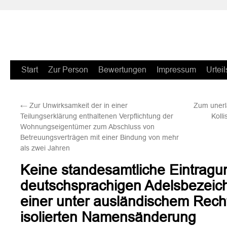
Zum
Start
Zur Person
Bewertungen
Impressum
Urteil
Inhalt
←
Zur Unwirksamkeit der in einer
Zum unerl
springen
Teilungserklärung enthaltenen Verpflichtung der
Koll
Wohnungseigentümer zum Abschluss von
Betreuungsverträgen mit einer Bindung von mehr
als zwei Jahren
Keine standesamtliche Eintragu
deutschsprachigen Adelsbezeic
einer unter ausländischem Recht
isolierten Namensänderung