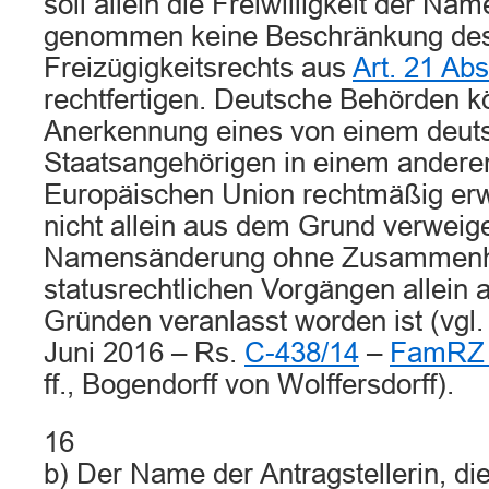
soll allein die Freiwilligkeit der N
genommen keine Beschränkung de
Freizügigkeitsrechts aus
Art. 21 Ab
rechtfertigen. Deutsche Behörden k
Anerkennung eines von einem deut
Staatsangehörigen in einem anderen
Europäischen Union rechtmäßig e
nicht allein aus dem Grund verweig
Namensänderung ohne Zusammenh
statusrechtlichen Vorgängen allein 
Gründen veranlasst worden ist (vgl
Juni 2016 – Rs.
C-438/14
–
FamRZ 
ff., Bogendorff von Wolffersdorff).
16
b) Der Name der Antragstellerin, di