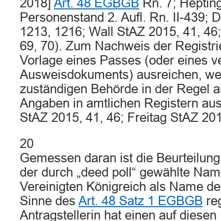
2018]
Art. 48 EGBGB
Rn. 7; Hepting
Personenstand 2. Aufl. Rn. II-439;
1213, 1216; Wall StAZ 2015, 41, 46;
69, 70). Zum Nachweis der Registri
Vorlage eines Passes (oder eines v
Ausweisdokuments) ausreichen, wei
zuständigen Behörde in der Regel a
Angaben in amtlichen Registern ausg
StAZ 2015, 41, 46; Freitag StAZ 201
20
Gemessen daran ist die Beurteilung 
der durch „deed poll“ gewählte Nam
Vereinigten Königreich als Name der
Sinne des
Art. 48 Satz 1 EGBGB
reg
Antragstellerin hat einen auf dies