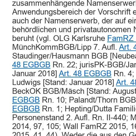
zusammenhängende Namenserwer
Anwendungsbereich der Vorschrift e
auch der Namenserwerb, der auf ein
behördlichen und privatautonome
beruht (vgl. OLG Karlsruhe
FamRZ 
MünchKommBGB/Lipp 7. Aufl.
Art.
Staudinger/Hausmann BGB [Neubea
48 EGBGB
Rn. 22; jurisPK-BGB/Jan
Januar 2018]
Art. 48 EGBGB
Rn. 4;
Ludwigs [Stand: Januar 2018]
Art.
BeckOK BGB/Mäsch [Stand: August
EGBGB
Rn. 10; Palandt/Thorn BGB 
EGBGB
Rn. 1; Hepting/Dutta Famil
Personenstand 2. Aufl. Rn. II-440;
2014, 97, 105; Wall FamRZ 2015, 1
2015, 41, 44). Weder die aus den G