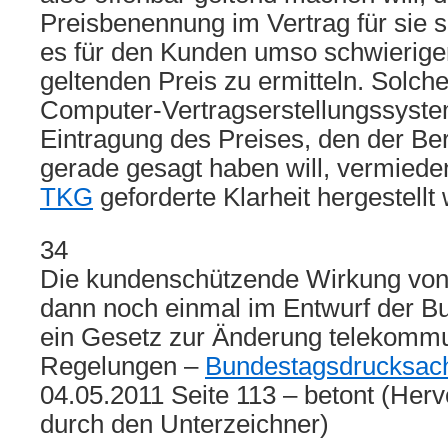
Preisbenennung im Vertrag für sie se
es für den Kunden umso schwieriger
geltenden Preis zu ermitteln. Solch
Computer-Vertragserstellungssyste
Eintragung des Preises, den der B
gerade gesagt haben will, vermiede
TKG
geforderte Klarheit hergestellt
34
Die kundenschützende Wirkung vo
dann noch einmal im Entwurf der Bu
ein Gesetz zur Änderung telekommun
Regelungen –
Bundestagsdrucksac
04.05.2011 Seite 113 – betont (Herv
durch den Unterzeichner)