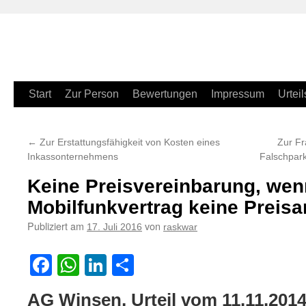
Zum
Start
Zur Person
Bewertungen
Impressum
Urteil
Inhalt
←
Zur Erstattungsfähigkeit von Kosten eines
Zur Fr
springen
Inkassonternehmens
Falschpark
Keine Preisvereinbarung, wen
Mobilfunkvertrag keine Preisa
Publiziert am
von
17. Juli 2016
raskwar
Facebook
WhatsApp
LinkedIn
Teilen
AG Winsen, Urteil vom 11.11.201