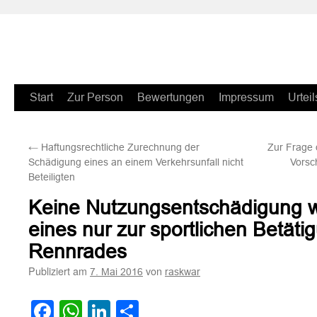
Zum
Start
Zur Person
Bewertungen
Impressum
Urteil
Inhalt
←
Haftungsrechtliche Zurechnung der
Zur Frage 
springen
Schädigung eines an einem Verkehrsunfall nicht
Vorsc
Beteiligten
Keine Nutzungsentschädigung 
eines nur zur sportlichen Betät
Rennrades
Publiziert am
von
7. Mai 2016
raskwar
Facebook
WhatsApp
LinkedIn
Teilen