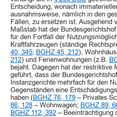
Entscheidung, wonach immaterielle
ausnahmsweise, nämlich in den gese
Fällen, zu ersetzen ist. Ausgehend
Maßstab hat der Bundesgerichtshof
für den Fortfall der Nutzungsmöglic
Kraftfahrzeugen (ständige Rechtspr
40, 345
;
BGHZ 45, 212
), Wohnhäus
212
) und Ferienwohnungen (z.B.
BG
bejaht. Dagegen hat der restriktive
geführt, dass der Bundesgerichtshof
Instanzgerichte mehrfach für den N
Gegenständen eine Entschädigungspf
haben (
BGHZ 76, 179
– Privates 
86, 128
– Wohnwagen;
BGHZ 89, 6
BGHZ 112, 392
– Beeinträchtigung