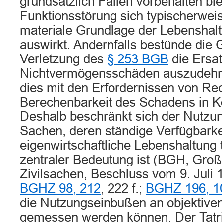
grundsätzlich Fällen vorbehalten ble
Funktionsstörung sich typischerweis
materiale Grundlage der Lebenshaltu
auswirkt. Andernfalls bestünde die G
Verletzung des
§ 253 BGB
die Ersat
Nichtvermögensschäden auszudehn
dies mit den Erfordernissen von Rec
Berechenbarkeit des Schadens in Ko
Deshalb beschränkt sich der Nutzun
Sachen, deren ständige Verfügbarkei
eigenwirtschaftliche Lebenshaltung
zentraler Bedeutung ist (BGH, Groß
Zivilsachen, Beschluss vom 9. Juli
BGHZ 98, 212
, 222 f.;
BGHZ 196, 1
die Nutzungseinbußen an objektiv
gemessen werden können. Der Tatric