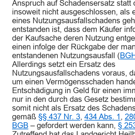
Anspruch auf Schadensersatz statt 
insoweit nicht ausgeschlossen, als
eines Nutzungsausfallschadens geh
entstanden ist, dass dem Käufer in
der Kaufsache deren Nutzung entgeht
einen infolge der Rückgabe der ma
entstandenen Nutzungsausfall (
BGH
Allerdings setzt ein Ersatz des
Nutzungsausfallschadens voraus, da
um einen Vermögensschaden handel
Entschädigung in Geld für einen im
nur in den durch das Gesetz bestim
somit nicht als Ersatz des Schadens
gemäß
§§ 437 Nr. 3
,
434 Abs. 1
,
28
BGB
– gefordert werden kann,
§ 25
Zutreffend hat das Landgericht Heil