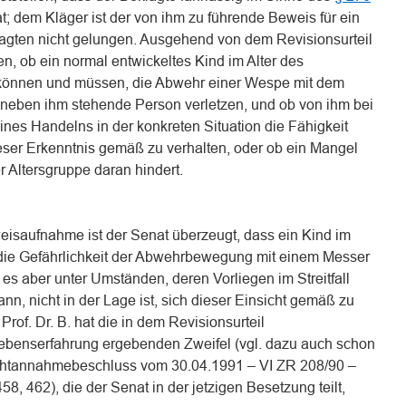
; dem Kläger ist der von ihm zu führende Beweis für ein
lagten nicht gelungen. Ausgehend von dem Revisionsurteil
en, ob ein normal entwickeltes Kind im Alter des
können und müssen, die Abwehr einer Wespe mit dem
neben ihm stehende Person verletzen, und ob von ihm bei
eines Handelns in der konkreten Situation die Fähigkeit
ieser Erkenntnis gemäß zu verhalten, oder ob ein Mangel
r Altersgruppe daran hindert.
isaufnahme ist der Senat überzeugt, dass ein Kind im
 die Gefährlichkeit der Abwehrbewegung mit einem Messer
s aber unter Umständen, deren Vorliegen im Streitfall
n, nicht in der Lage ist, sich dieser Einsicht gemäß zu
rof. Dr. B. hat die in dem Revisionsurteil
ebenserfahrung ergebenden Zweifel (vgl. dazu auch schon
ichtannahmebeschluss vom 30.04.1991 – VI ZR 208/90 –
58, 462), die der Senat in der jetzigen Besetzung teilt,