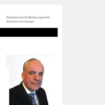
Rechtsanwalt für Betreuungsrecht,
Zivilrecht und Inkasso