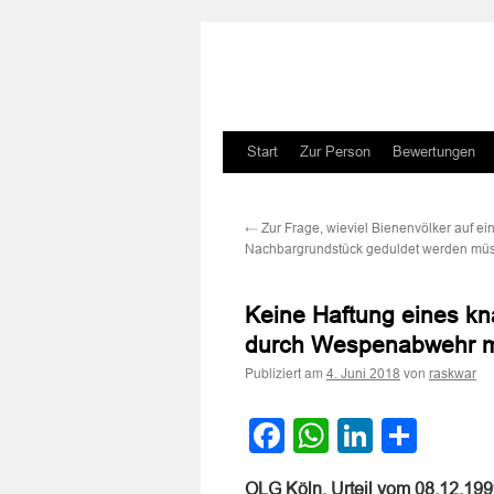
Zum
Start
Zur Person
Bewertungen
Inhalt
←
Zur Frage, wieviel Bienenvölker auf e
springen
Nachbargrundstück geduldet werden mü
Keine Haftung eines kn
durch Wespenabwehr m
Publiziert am
von
4. Juni 2018
raskwar
Facebook
WhatsApp
LinkedI
Teile
OLG Köln, Urteil vom 08.12.19