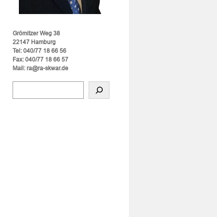
Grömitzer Weg 38
22147 Hamburg
Tel: 040/77 18 66 56
Fax: 040/77 18 66 57
Mail: ra@ra-skwar.de