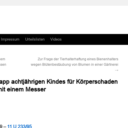
Impressum
Urteilslisten
Videos
inem
Zur Frage der Tierhalterhaftung eines Bienenhalters
ssen
wegen Blütenbestäubung von Blumen in einer Gärtnerei
→
app achtjährigen Kindes für Körperschaden
it einem Messer
n
n
99 –
11 U 233/95