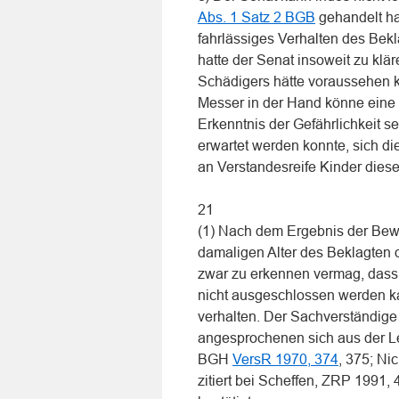
Abs. 1 Satz 2 BGB
gehandelt hat
fahrlässiges Verhalten des Bek
hatte der Senat insoweit zu klär
Schädigers hätte voraussehen 
Messer in der Hand könne eine 
Erkenntnis der Gefährlichkeit s
erwartet werden konnte, sich d
an Verstandesreife Kinder diese
21
(1) Nach dem Ergebnis der Bewe
damaligen Alter des Beklagten
zwar zu erkennen vermag, dass e
nicht ausgeschlossen werden kan
verhalten. Der Sachverständige P
angesprochenen sich aus der L
BGH
VersR 1970, 374
, 375; N
zitiert bei Scheffen, ZRP 1991, 4