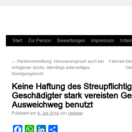
Zum
Start
Zur Person
Bewertungen
Impressum
Urteil
Inhalt
←
Partnervermittlung: Honoraranspruch auch bei
Fahrrad-Die
springen
erfolgloser Suche. Allerdings jederzeitiges
Die
Kündigungsrecht
Keine Haftung des Streupflichti
Geschädigter stark vereisten Ge
Ausweichweg benutzt
Publiziert am
von
8. Juli 2016
raskwar
Facebook
WhatsApp
LinkedIn
Teilen