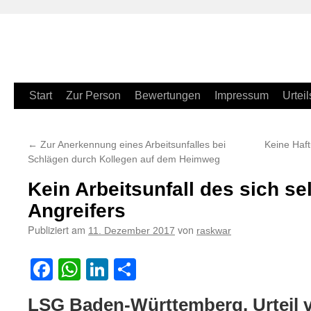
Zum
Start
Zur Person
Bewertungen
Impressum
Urteil
Inhalt
←
Zur Anerkennung eines Arbeitsunfalles bei
Keine Haf
springen
Schlägen durch Kollegen auf dem Heimweg
Kein Arbeitsunfall des sich se
Angreifers
Publiziert am
von
11. Dezember 2017
raskwar
Facebook
WhatsApp
LinkedIn
Teilen
LSG Baden-Württemberg, Urteil 