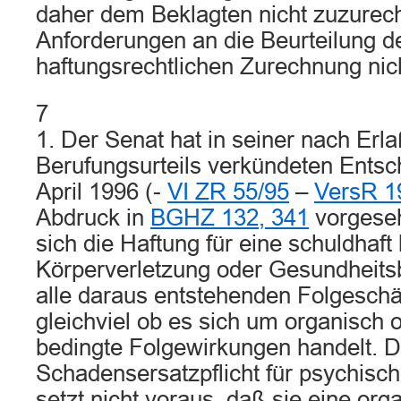
daher dem Beklagten nicht zuzurec
Anforderungen an die Beurteilung d
haftungsrechtlichen Zurechnung nich
7
1. Der Senat hat in seiner nach Erl
Berufungsurteils verkündeten Ents
April 1996 (-
VI ZR 55/95
–
VersR 1
Abdruck in
BGHZ 132, 341
vorgeseh
sich die Haftung für eine schuldhaf
Körperverletzung oder Gesundheits
alle daraus entstehenden Folgeschä
gleichviel ob es sich um organisch 
bedingte Folgewirkungen handelt. D
Schadensersatzpflicht für psychisc
setzt nicht voraus, daß sie eine or