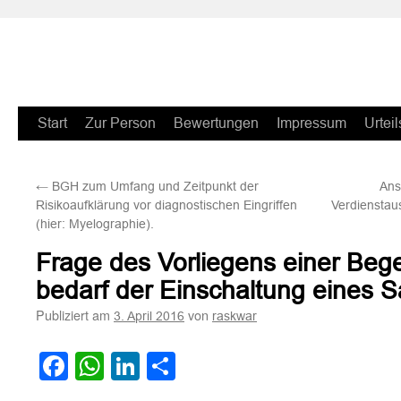
Zum
Start
Zur Person
Bewertungen
Impressum
Urteil
Inhalt
←
BGH zum Umfang und Zeitpunkt der
Ans
springen
Risikoaufklärung vor diagnostischen Eingriffen
Verdienstaus
(hier: Myelographie).
Frage des Vorliegens einer Be
bedarf der Einschaltung eines 
Publiziert am
von
3. April 2016
raskwar
Facebook
WhatsApp
LinkedIn
Teilen