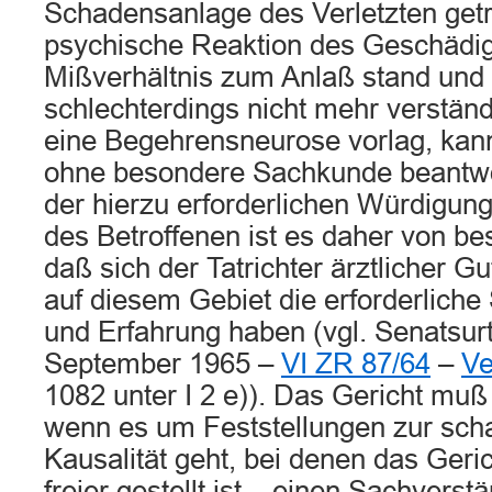
Schadensanlage des Verletzten getro
psychische Reaktion des Geschädig
Mißverhältnis zum Anlaß stand und
schlechterdings nicht mehr verständ
eine Begehrensneurose vorlag, kann
ohne besondere Sachkunde beantwo
der hierzu erforderlichen Würdigung
des Betroffenen ist es daher von b
daß sich der Tatrichter ärztlicher Gu
auf diesem Gebiet die erforderliche
und Erfahrung haben (vgl. Senatsurt
September 1965 –
VI ZR 87/64
–
Ve
1082 unter I 2 e)). Das Gericht mu
wenn es um Feststellungen zur sch
Kausalität geht, bei denen das Geri
freier gestellt ist – einen Sachverst