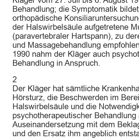
Kläger vom 27. Juli bis 6. August 19
Behandlung; die Symptomatik bildet
orthopädische Konsiliaruntersuchun
der Halswirbelsäule aufgetretene 
(paravertebraler Hartspann), zu d
und Massagebehandlung empfohlen
1990 nahm der Kläger auch psycho
Behandlung in Anspruch.
2
Der Kläger hat sämtliche Krankenha
Hörsturz, die Beschwerden im Bere
Halswirbelsäule und die Notwendigk
psychotherapeutischer Behandlung au
Auseinandersetzung mit dem Beklag
und den Ersatz ihm angeblich entst