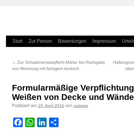
Zum
Start
Zur Person
Bewertungen
Impressum
Urteil
Inhalt
←
Zur Schadenersatzpflicht Mieter bei Rückgabe
Haftungsve
springen
von Wohnung mit farbigem Anstrich
über
Formularmäßige Verpflichtung
Weißen von Decke und Wänd
Publiziert am
von
19. April 2016
raskwar
Facebook
WhatsApp
LinkedIn
Teilen