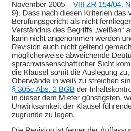
November 2005 –
VIII ZR 154/04
,
N
9). Dass nach diesen Kriterien das
Berufungsgericht als nicht fernliege
Verständnis des Begriffs „weißen“ 
kann nicht angenommen werden und
Revision auch nicht geltend gemacht
möglicherweise abweichende Deut
sprachwissenschaftlicher Sicht komm
die Klausel somit die Auslegung zu
Oberwände in weiß zu streichen sin
§ 305c Abs. 2 BGB
der Inhaltskontr
in dieser dem Mieter günstigsten, we
Unwirksamkeit der Klausel führend
zugrunde zu legen.
Die Revision ist ferner der Auffassu