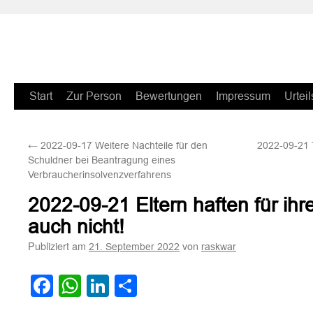
Zum
Start
Zur Person
Bewertungen
Impressum
Urteil
Inhalt
←
2022-09-17 Weitere Nachteile für den
2022-09-21 T
springen
Schuldner bei Beantragung eines
Verbraucherinsolvenzverfahrens
2022-09-21 Eltern haften für ihr
auch nicht!
Publiziert am
von
21. September 2022
raskwar
Facebook
WhatsApp
LinkedIn
Teilen