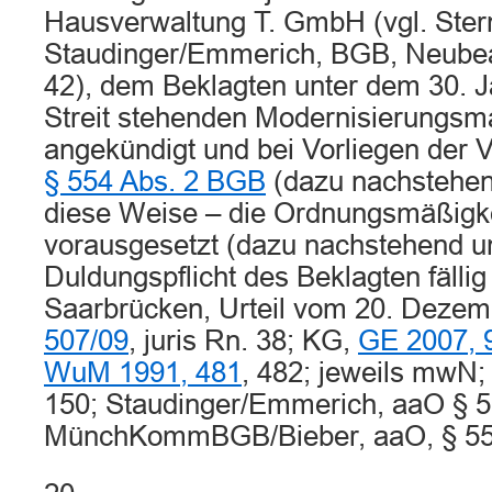
Hausverwaltung T. GmbH (vgl. Stern
Staudinger/Emmerich, BGB, Neubea
42), dem Beklagten unter dem 30. J
Streit stehenden Modernisierung
angekündigt und bei Vorliegen der
§ 554 Abs. 2 BGB
(dazu nachstehend
diese Weise – die Ordnungsmäßigk
vorausgesetzt (dazu nachstehend unt
Duldungspflicht des Beklagten fällig
Saarbrücken, Urteil vom 20. Deze
507/09
, juris Rn. 38; KG,
GE 2007, 
WuM 1991, 481
, 482; jeweils mwN;
150; Staudinger/Emmerich, aaO § 5
MünchKommBGB/Bieber, aaO, § 554