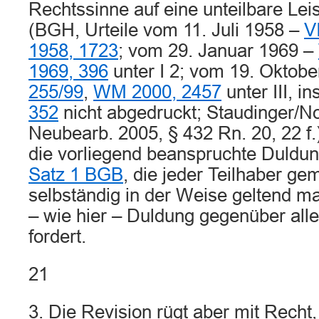
Rechtssinne auf eine unteilbare Leis
(BGH, Urteile vom 11. Juli 1958 –
V
1958, 1723
; vom 29. Januar 1969 –
1969, 396
unter I 2; vom 19. Oktob
255/99
,
WM 2000, 2457
unter III, i
352
nicht abgedruckt; Staudinger/N
Neubearb. 2005, § 432 Rn. 20, 22 f.)
die vorliegend beanspruchte Duldu
Satz 1 BGB
, die jeder Teilhaber g
selbständig in der Weise geltend m
– wie hier – Duldung gegenüber all
fordert.
21
3. Die Revision rügt aber mit Recht