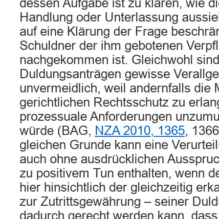
dessen Aufgabe ist zu klären, wie d
Handlung oder Unterlassung aussieht
auf eine Klärung der Frage beschrän
Schuldner der ihm gebotenen Verpfl
nachgekommen ist. Gleichwohl sind
Duldungsanträgen gewisse Verallg
unvermeidlich, weil andernfalls die 
gerichtlichen Rechtsschutz zu erlan
prozessuale Anforderungen unzumu
würde (BAG,
NZA 2010, 1365
, 136
gleichen Grunde kann eine Verurtei
auch ohne ausdrücklichen Ausspruch
zu positivem Tun enthalten, wenn d
hier hinsichtlich der gleichzeitig er
zur Zutrittsgewährung – seiner Duld
dadurch gerecht werden kann, dass