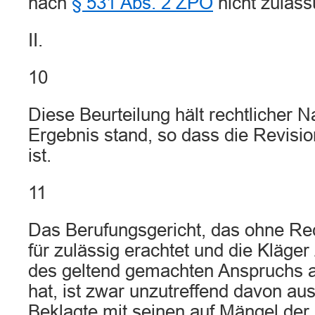
nach
§ 531 Abs. 2 ZPO
nicht zulass
II.
10
Diese Beurteilung hält rechtlicher 
Ergebnis stand, so dass die Revisi
ist.
11
Das Berufungsgericht, das ohne Rec
für zulässig erachtet und die Kläge
des geltend gemachten Anspruchs a
hat, ist zwar unzutreffend davon a
Beklagte mit seinen auf Mängel der