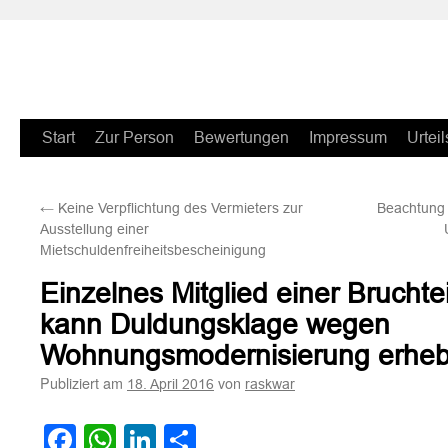
Zum
Start
Zur Person
Bewertungen
Impressum
Urteil
Inhalt
←
Keine Verpflichtung des Vermieters zur
Beachtung d
springen
Ausstellung einer
Mietschuldenfreiheitsbescheinigung
Einzelnes Mitglied einer Brucht
kann Duldungsklage wegen
Wohnungsmodernisierung erhe
Publiziert am
von
18. April 2016
raskwar
Facebook
WhatsApp
LinkedIn
Teilen