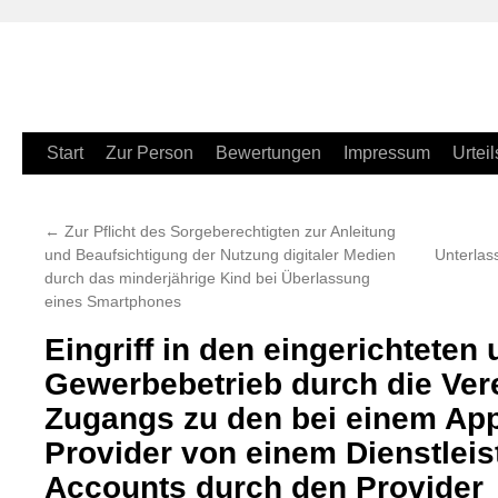
Zum
Start
Zur Person
Bewertungen
Impressum
Urteil
Inhalt
←
Zur Pflicht des Sorgeberechtigten zur Anleitung
springen
und Beaufsichtigung der Nutzung digitaler Medien
Unterlas
durch das minderjährige Kind bei Überlassung
eines Smartphones
Eingriff in den eingerichtete
Gewerbebetrieb durch die Ver
Zugangs zu den bei einem App
Provider von einem Dienstleist
Accounts durch den Provider