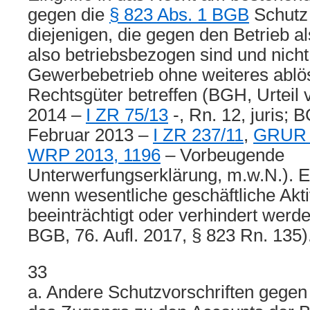
gegen die
§ 823 Abs. 1 BGB
Schutz 
diejenigen, die gegen den Betrieb al
also betriebsbezogen sind und nich
Gewerbebetrieb ohne weiteres ablö
Rechtsgüter betreffen (BGH, Urteil
2014 –
I ZR 75/13
-, Rn. 12, juris; 
Februar 2013 –
I ZR 237/11
,
GRUR 
WRP 2013, 1196
– Vorbeugende
Unterwerfungserklärung, m.w.N.). 
wenn wesentliche geschäftliche Akti
beeinträchtigt oder verhindert werd
BGB, 76. Aufl. 2017, § 823 Rn. 135)
33
a. Andere Schutzvorschriften gegen