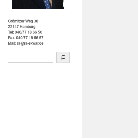
Grömitzer Weg 38
22147 Hamburg
Tel: 040/77 18 66 56
Fax: 040/77 18 66 57
Mail: ra@ra-skwar.de