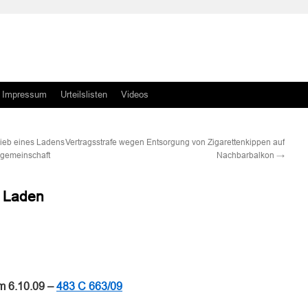
Impressum
Urteilslisten
Videos
rieb eines Ladens
Vertragsstrafe wegen Entsorgung von Zigarettenkippen auf
rgemeinschaft
Nachbarbalkon
→
n Laden
n
n
m 6.10.09 –
483 C 663/09