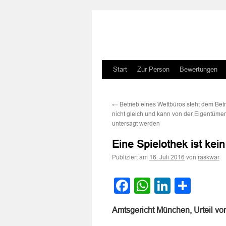
Zum
Start
Zur Person
Bewertungen
Inhalt
←
Betrieb eines Wettbüros steht dem Bet
springen
nicht gleich und kann von der Eigentüme
untersagt werden
Eine Spielothek ist kei
Publiziert am
von
16. Juli 2016
raskwar
Facebook
WhatsApp
LinkedI
Teile
Amtsgericht München, Urteil vo