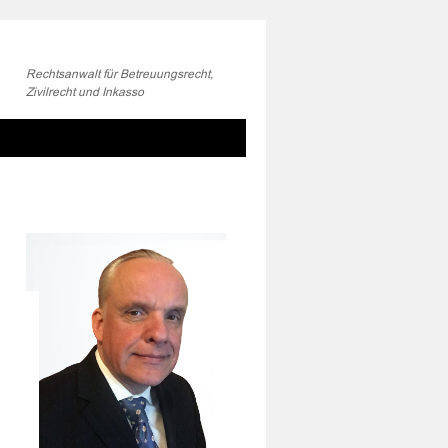
Rechtsanwalt für Betreuungsrecht,
Zivilrecht und Inkasso