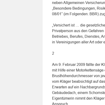
neben Allgemeinen Versicherung
„Besondere Bedingungen, Risi
08/01“ (im Folgenden: BBR) zugru
„Versichert ist … die gesetzlic
Privatperson aus den Gefahren
Betriebes, Berufes, Dienstes, A
in Vereinigungen aller Art ode
2
Am 9. Februar 2009 fällte der 
mit Hilfe einer Motorkettensäge
Brusthöhendurchmesser von jew
vom Kläger beabsichtigt auf das 
Erwarten auf ein Nachbargrund
Gebäudedach, einem Schornstei
Eigentümerin nimmt den Kläger
Anspruch.