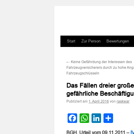
Zum
Start
Zur Person
Bewertungen
Inhalt
←
Keine Gefährdung der Interessen des
springen
Fahrzeugversicherers durch zu hohe An
Fahrzeugschlüsseln
Das Fällen dreier groß
gefährliche Beschäftigu
Publiziert am
von
1. April 2016
raskwar
Facebook
WhatsApp
LinkedI
Teile
BGH, Urteil vom 09.11.2011 –
I