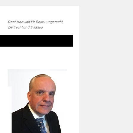
Rechtsanwalt für Betreuungsrecht,
Zivilrecht und Inkasso