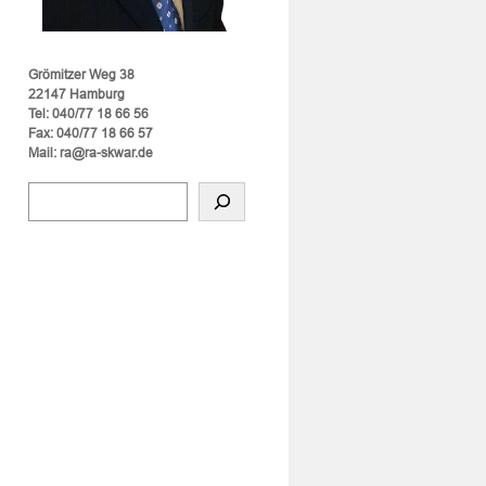
Grömitzer Weg 38
22147 Hamburg
Tel: 040/77 18 66 56
Fax: 040/77 18 66 57
Mail: ra@ra-skwar.de