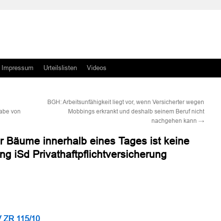
Impressum
Urteilslisten
Videos
BGH: Arbeitsunfähigkeit liegt vor, wenn Versicherter wegen
gabe von
Mobbings erkrankt und deshalb seinem Beruf nicht
nachgehen kann
→
er Bäume innerhalb eines Tages ist keine
ng iSd Privathaftpflichtversicherung
n
n
V ZR 115/10