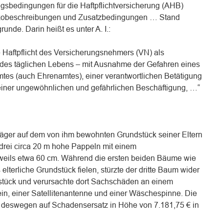
sbedingungen für die Haftpflichtversicherung (AHB)
kobeschreibungen und Zusatzbedingungen … Stand
nde. Darin heißt es unter A. I.:
he Haftpflicht des Versicherungsnehmers (VN) als
 des täglichen Lebens – mit Ausnahme der Gefahren eines
mtes (auch Ehrenamtes), einer verantwortlichen Betätigung
r einer ungewöhnlichen und gefährlichen Beschäftigung, …“
Kläger auf dem von ihm bewohnten Grundstück seiner Eltern
 drei circa 20 m hohe Pappeln mit einem
eils etwa 60 cm. Während die ersten beiden Bäume wie
elterliche Grundstück fielen, stürzte der dritte Baum wider
stück und verursachte dort Sachschäden an einem
n, einer Satellitenantenne und einer Wäschespinne. Die
 deswegen auf Schadensersatz in Höhe von 7.181,75 € in