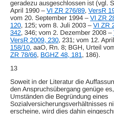
geradezu ausgeschlossen ist (vgl. S
April 1990 –
VI ZR 276/89
,
VersR 1
vom 20. September 1994 –
VI ZR 2
120
, 125; vom 8. Juli 2003 –
VI ZR 
342
, 346; vom 2. Dezember 2008 –
VersR 2009, 230
, 231; vom 12. Apri
158/10
, aaO, Rn. 8; BGH, Urteil vo
ZR 78/66
,
BGHZ 48, 181
, 186).
13
Soweit in der Literatur die Auffassun
den Anspruchsübergang genüge es,
Umständen die Begründung eines
Sozialversicherungsverhältnisses ni
erscheine, wird dies dahin eingesch