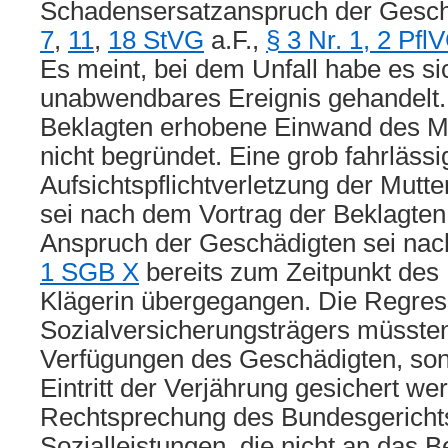
Schadensersatzanspruch der Gesc
7
,
11
,
18 StVG
a.F.,
§ 3 Nr. 1, 2 Pfl
Es meint, bei dem Unfall habe es si
unabwendbares Ereignis gehandelt.
Beklagten erhobene Einwand des Mi
nicht begründet. Eine grob fahrlässi
Aufsichtspflichtverletzung der Mutt
sei nach dem Vortrag der Beklagten
Anspruch der Geschädigten sei na
1 SGB X
bereits zum Zeitpunkt des U
Klägerin übergegangen. Die Regre
Sozialversicherungsträgers müssten
Verfügungen des Geschädigten, so
Eintritt der Verjährung gesichert we
Rechtsprechung des Bundesgericht
Sozialleistungen, die nicht an das 