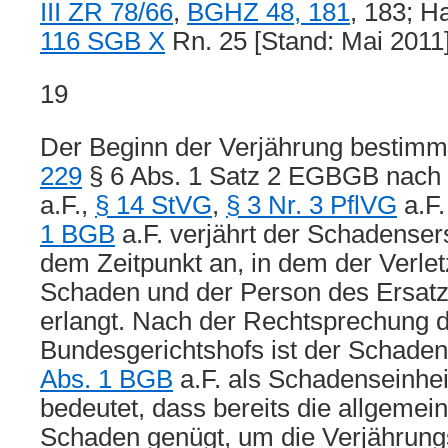
III ZR 78/66
,
BGHZ 48, 181
, 183; H
116 SGB X
Rn. 25 [Stand: Mai 2011]
19
Der Beginn der Verjährung bestim
229
§ 6 Abs. 1 Satz 2 EGBGB nach
a.F.,
§ 14 StVG
,
§ 3 Nr. 3 PflVG
a.F
1 BGB
a.F. verjährt der Schadense
dem Zeitpunkt an, in dem der Verle
Schaden und der Person des Ersatzp
erlangt. Nach der Rechtsprechung 
Bundesgerichtshofs ist der Schade
Abs. 1 BGB
a.F. als Schadenseinhei
bedeutet, dass bereits die allgeme
Schaden genügt, um die Verjährungsf