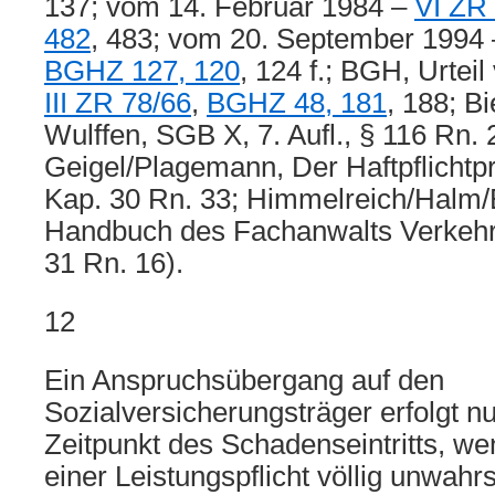
137; vom 14. Februar 1984 –
VI ZR
482
, 483; vom 20. September 1994
BGHZ 127, 120
, 124 f.; BGH, Urteil
III ZR 78/66
,
BGHZ 48, 181
, 188; B
Wulffen, SGB X, 7. Aufl., § 116 Rn. 2
Geigel/Plagemann, Der Haftpflichtpr
Kap. 30 Rn. 33; Himmelreich/Halm/
Handbuch des Fachanwalts Verkehrsr
31 Rn. 16).
12
Ein Anspruchsübergang auf den
Sozialversicherungsträger erfolgt nu
Zeitpunkt des Schadenseintritts, w
einer Leistungspflicht völlig unwahrs