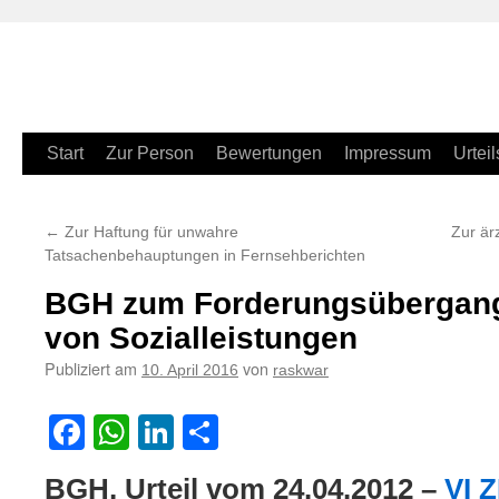
Zum
Start
Zur Person
Bewertungen
Impressum
Urteil
Inhalt
←
Zur Haftung für unwahre
Zur ärz
springen
Tatsachenbehauptungen in Fernsehberichten
BGH zum Forderungsübergang
von Sozialleistungen
Publiziert am
von
10. April 2016
raskwar
Facebook
WhatsApp
LinkedIn
Teilen
BGH, Urteil vom 24.04.2012 –
VI 