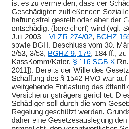
ist es zu vermeiden, dass der Schä
Geschädigten zufließenden Sozialle
haftungsfrei gestellt oder aber der 
entschädigt (bereichert) wird (vgl. S
Juli 2003 –
VI ZR 274/02
,
BGHZ 155
sowie BGH, Beschluss vom 30. Mä
2/53, 3/53,
BGHZ 9, 179
, 184 ff., 
KassKomm/Kater,
§ 116 SGB X
Rn. 
2011]). Bereits der Wille des Geset
Schaffung des § 1542 RVO war auf 
weitgehende Entlastung des öffentl
Versicherungsträgers gerichtet. Die
Schädiger soll durch die vom Geset
Regelung geschützt werden. Grundsä
daher eine Gesetzesauslegung den 
ermöglicht, den verantwortlichen S