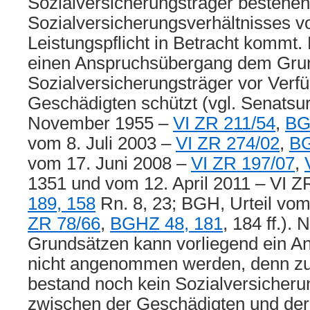
Sozialversicherungsträger bestehe
Sozialversicherungsverhältnisses v
Leistungspflicht in Betracht kommt.
einen Anspruchsübergang dem Grun
Sozialversicherungsträger vor Verf
Geschädigten schützt (vgl. Senatsur
November 1955 –
VI ZR 211/54
,
BG
vom 8. Juli 2003 –
VI ZR 274/02
,
BG
vom 17. Juni 2008 –
VI ZR 197/07
,
1351 und vom 12. April 2011 – VI Z
189, 158
Rn. 8, 23; BGH, Urteil vom
ZR 78/66
,
BGHZ 48, 181
, 184 ff.).
Grundsätzen kann vorliegend ein 
nicht angenommen werden, denn zu
bestand noch kein Sozialversicheru
zwischen der Geschädigten und der 