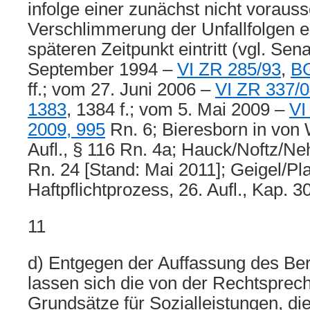
infolge einer zunächst nicht voraus
Verschlimmerung der Unfallfolgen e
späteren Zeitpunkt eintritt (vgl. Sen
September 1994 –
VI ZR 285/93
,
BG
ff.; vom 27. Juni 2006 –
VI ZR 337/
1383
, 1384 f.; vom 5. Mai 2009 –
VI
2009, 995
Rn. 6; Bieresborn in von 
Aufl., § 116 Rn. 4a; Hauck/Noftz/Ne
Rn. 24 [Stand: Mai 2011]; Geigel/P
Haftpflichtprozess, 26. Aufl., Kap. 3
11
d) Entgegen der Auffassung des Ber
lassen sich die von der Rechtsprec
Grundsätze für Sozialleistungen, die