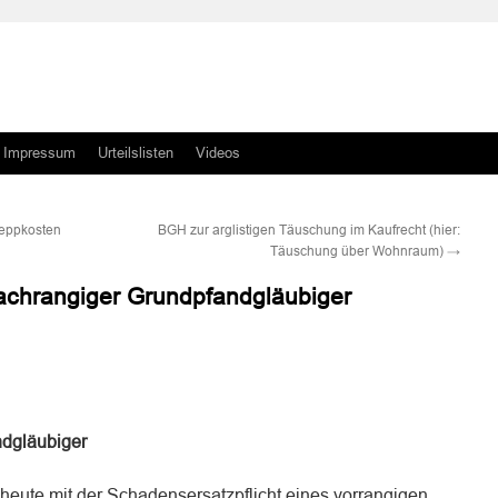
Impressum
Urteilslisten
Videos
leppkosten
BGH zur arglistigen Täuschung im Kaufrecht (hier:
Täuschung über Wohnraum)
→
chrangiger Grundpfandgläubiger
n
n
ndgläubiger
heute mit der Schadensersatzpflicht eines vorrangigen