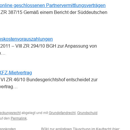
online geschlossenen Partnervermittlungsverträgen
III ZR 387/15 Gemäß einem Bericht der Süddeutschen
bskostenvorauszahlungen
 2011 – VIII ZR 294/10 BGH zur Anpassung von
en…
KFZ-Mietvertrag
 - VI ZR 46/10 Bundesgerichtshof entscheidet zur
vertrag…
abgelegt und mit
,
eckungsrecht
Grundpfandrecht
Grundschuld
auf den
.
Permalink
leppkosten
BGH zur arglistigen Täuschung im Kaufrecht (hier: