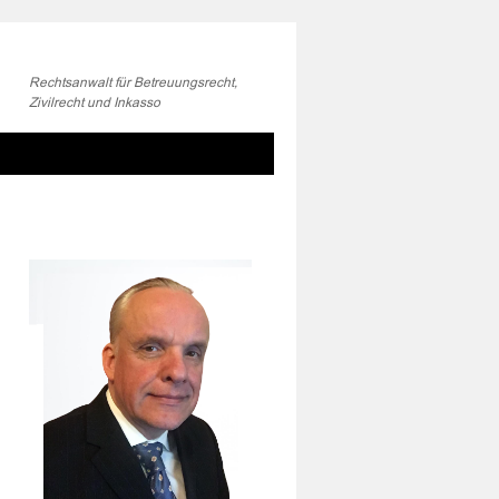
Rechtsanwalt für Betreuungsrecht,
Zivilrecht und Inkasso