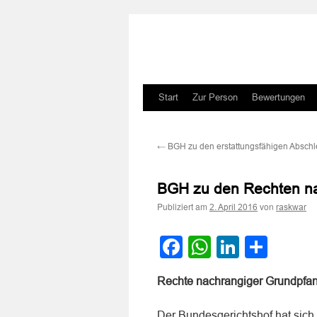
Zum
Start
Zur Person
Bewertungen
Inhalt
←
BGH zu den erstattungsfähigen Absch
springen
BGH zu den Rechten na
Publiziert am
von
2. April 2016
raskwar
Facebook
WhatsApp
LinkedI
Teile
Rechte nachrangiger Grundpfa
Der Bundesgerichtshof hat sich 