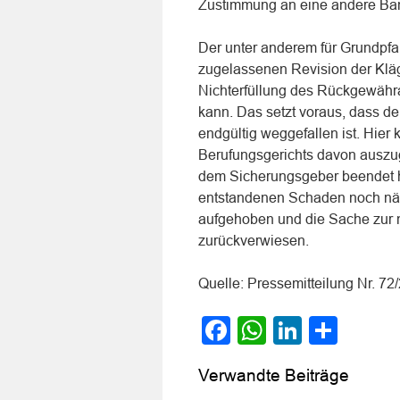
Zustimmung an eine andere Ban
Der unter anderem für Grundpfan
zugelassenen Revision der Kläg
Nichterfüllung des Rückgewäh
kann. Das setzt voraus, dass d
endgültig weggefallen ist. Hier
Berufungsgerichts davon auszug
dem Sicherungsgeber beendet h
entstandenen Schaden noch nähe
aufgehoben und die Sache zur 
zurückverwiesen.
Quelle: Pressemitteilung Nr. 
Facebook
WhatsApp
LinkedI
Teile
Verwandte Beiträge