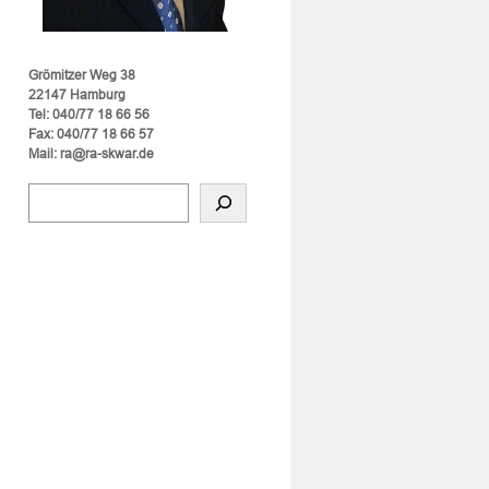
Grömitzer Weg 38
22147 Hamburg
Tel: 040/77 18 66 56
Fax: 040/77 18 66 57
Mail: ra@ra-skwar.de