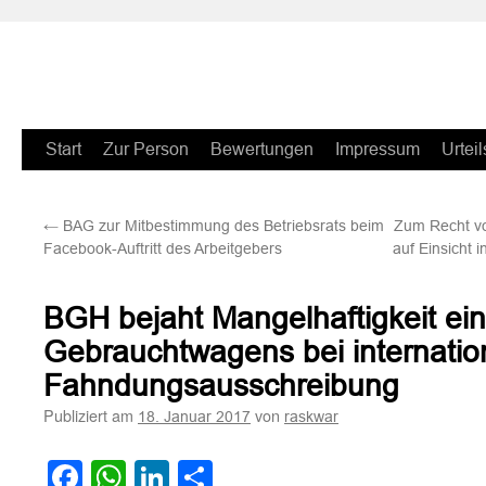
Zum
Start
Zur Person
Bewertungen
Impressum
Urteil
Inhalt
←
BAG zur Mitbestimmung des Betriebsrats beim
Zum Recht vo
springen
Facebook-Auftritt des Arbeitgebers
auf Einsicht 
BGH bejaht Mangelhaftigkeit ei
Gebrauchtwagens bei internatio
Fahndungsausschreibung
Publiziert am
von
18. Januar 2017
raskwar
Facebook
WhatsApp
LinkedIn
Teilen