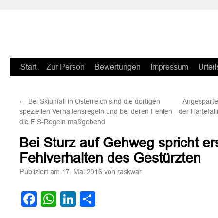
Zum
Start
Zur Person
Bewertungen
Impressum
Urteil
Inhalt
←
Bei Skiunfall in Österreich sind die dortigen
Angesparte 
springen
speziellen Verhaltensregeln und bei deren Fehlen
der Härtefal
die FIS-Regeln maßgebend
Bei Sturz auf Gehweg spricht ers
Fehlverhalten des Gestürzten
Publiziert am
von
17. Mai 2016
raskwar
Facebook
WhatsApp
LinkedIn
Teilen