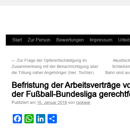
Zum
Start
Zur Person
Bewertungen
Impressum
Urteil
Inhalt
←
Zur Frage der Opferentschädigung im
Akustisc
springen
Zusammenhang mit der Benachrichtigung über
Schließen
die Tötung naher Angehöriger (hier: Tochter)
Bahn sind au
Befristung der Arbeitsverträge v
der Fußball-Bundesliga gerechtfe
Publiziert am
von
16. Januar 2018
raskwar
Facebook
WhatsApp
LinkedIn
Teilen