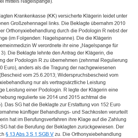
l mittels Nagelspange).
agten Krankenkasse (KK) versicherte Klägerin leidet unter
senen Großzehennagel links. Die Beklagte übernahm 2010
ner Orthonyxiebehandlung durch die Podologin R nebst der
nge (im Folgenden: Nagelspanne). Die die Klägerin
gemeinmedizin W verordnete ihr eine „Nagelspange für
). Die Beklagte lehnte den Antrag der Klägerin, die
ung der Podologin R zu übernehmen (zehnmal Regulierung
0 Euro), anders als die Tragung der nachgewiesenen
 (Bescheid vom 25.6.2013; Widerspruchsbescheid vom
yxiebehandlung nur als vertragsärztliche Leistung
ige Leistung einer Podologin. R legte der Klägerin eine
ebung regulierte sie 2014 und 2015 achtmal die
. Das SG hat die Beklagte zur Erstattung von 152 Euro
rnahme künftiger Behandlungs- und Sachkosten verurteilt
gerin hat im Berufungsverfahren ihre Klage auf die Zahlung
LSG hat die Berufung der Beklagten zurückgewiesen. Der
ach
§ 13 Abs 3 S 1 SGB V
zu. Die Orthonyxiebehandlung