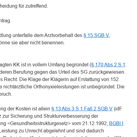
heidung für zutreffend.
ntrag.
dlung unterfalle dem Arztvorbehalt des
§ 15 SGB V
,
könne sie aber nicht benennen.
agten KK ist in vollem Umfang begründet (
§ 170 Abs 2 S 1
 deren Berufung gegen das Urteil des SG zurückgewiesen.
es Recht. Die Klage der Klägerin auf Erstattung von 152
e nichtärztliche Orthonyxieleistungen ist unbegründet. Die
pruch.
ng der Kosten ist allein
§ 13 Abs 3 S 1 Fall 2 SGB V
(idF
tz zur Sicherung und Strukturverbesserung der
ung <Gesundheitsstrukturgesetz> vom 21.12.1992,
BGBl I
 Leistung zu Unrecht abgelehnt und sind dadurch