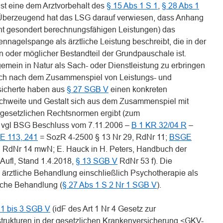
st eine dem Arztvorbehalt des
§ 15 Abs 1 S 1
,
§ 28 Abs 1
 Überzeugend hat das LSG darauf verwiesen, dass Anhang
ht gesondert berechnungsfähigen Leistungen) das
nnagelspange als ärztliche Leistung beschreibt, die in der
n oder möglicher Bestandteil der Grundpauschale ist.
emein in Natur als Sach- oder Dienstleistung zu erbringen
lich nach dem Zusammenspiel von Leistungs- und
sicherte haben aus
§ 27 SGB V
einen konkreten
ichweite und Gestalt sich aus dem Zusammenspiel mit
rgesetzlichen Rechtsnormen ergibt (zum
er vgl BSG Beschluss vom 7.11.2006 –
B 1 KR 32/04 R
–
 113, 241
= SozR 4-2500 § 13 Nr 29, RdNr 11;
BSGE
, RdNr 14 mwN; E. Hauck in H. Peters, Handbuch der
Aufl, Stand 1.4.2018,
§ 13 SGB V
RdNr 53 f). Die
rztliche Behandlung einschließlich Psychotherapie als
sche Behandlung (
§ 27 Abs 1 S 2 Nr 1 SGB V
).
 1 bis 3 SGB V
(idF des Art 1 Nr 4 Gesetz zur
trukturen in der gesetzlichen Krankenversicherung <GKV-