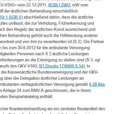
GKV-VStG> vom 22.12.2011,
BGBl I 2983
, mW vom
iff der ärztlichen Behandlung einschließlich
2 Nr 1 SGB V
) abschließend dahin, dass die ärztliche
rztes umfasst, die zur Verhütung, Früherkennung und
ch den Regeln der ärztlichen Kunst ausreichend und
ichen Behandlung gehört auch die Hilfeleistung anderer
ordnet und von ihm zu verantworten ist (S 2). Die Partner
 bis zum 30.6.2012 für die ambulante Versorgung
Tätigkeiten Personen nach S 2 ärztliche Leistungen
orderungen an die Erbringung zu stellen sind (S 3; vgl
twurfs des GKV-VStG,
BT-Drucks 17/6906 S 54
). In
die Kassenärztliche Bundesvereinigung und der GKV-
g über die Delegation ärztlicher Leistungen an
r ambulanten vertragsärztlichen Versorgung gemäß
§ 28 Abs
ls Anlage 24 zum BMV-Ä geschlossen, die in ihrem
den Beispielskatalog enthält.
cher Krankenbehandlung als ein zentraler Bestandteil des