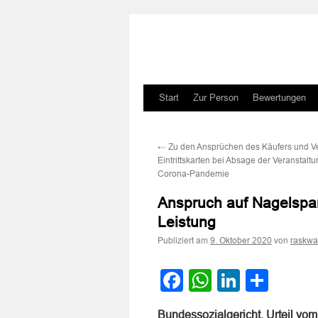
Zum
Start
Zur Person
Bewertungen
Inhalt
←
Zu den Ansprüchen des Käufers und Ve
springen
Eintrittskarten bei Absage der Veranstalt
Corona-Pandemie
Anspruch auf Nagelspan
Leistung
Publiziert am
von
9. Oktober 2020
raskwa
Facebook
WhatsApp
LinkedI
Teile
Bundessozialgericht, Urteil vo