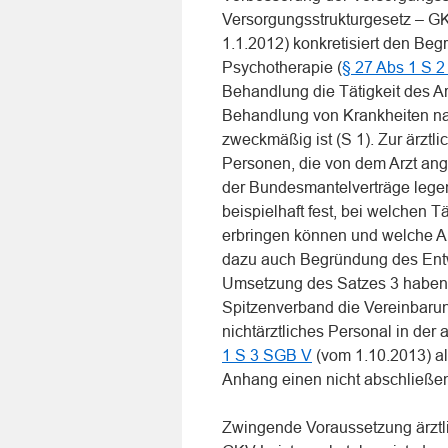
Versorgungsstrukturgesetz – 
1.1.2012) konkretisiert den Begr
Psychotherapie (
§ 27 Abs 1 S 
Behandlung die Tätigkeit des A
Behandlung von Krankheiten na
zweckmäßig ist (S 1). Zur ärztl
Personen, die von dem Arzt ange
der Bundesmantelverträge legen
beispielhaft fest, bei welchen 
erbringen können und welche Anf
dazu auch Begründung des En
Umsetzung des Satzes 3 haben 
Spitzenverband die Vereinbarun
nichtärztliches Personal in de
1 S 3 SGB V
(vom 1.10.2013) a
Anhang einen nicht abschließen
Zwingende Voraussetzung ärztli