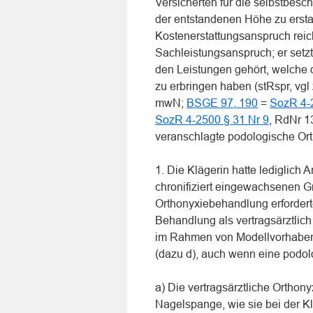
Versicherten für die selbstbesc
der entstandenen Höhe zu erstat
Kostenerstattungsanspruch reich
Sachleistungsanspruch; er setz
den Leistungen gehört, welche d
zu erbringen haben (stRspr, vg
mwN;
BSGE 97, 190
=
SozR 4-
SozR 4-2500 § 31 Nr 9
, RdNr 1
veranschlagte podologische Or
1. Die Klägerin hatte lediglich 
chronifiziert eingewachsenen 
Orthonyxiebehandlung erfordert
Behandlung als vertragsärztlich
im Rahmen von Modellvorhaben 
(dazu d), auch wenn eine podolo
a) Die vertragsärztliche Ortho
Nagelspange, wie sie bei der Kl