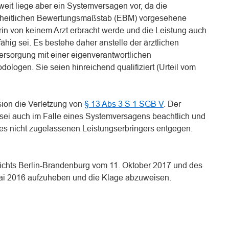
oweit liege aber ein Systemversagen vor, da die
nheitlichen Bewertungsmaßstab (EBM) vorgesehene
rin von keinem Arzt erbracht werde und die Leistung auch
fähig sei. Es bestehe daher anstelle der ärztlichen
rsorgung mit einer eigenverantwortlichen
logen. Sie seien hinreichend qualifiziert (Urteil vom
ision die Verletzung von
§ 13 Abs 3 S 1 SGB V
. Der
sei auch im Falle eines Systemversagens beachtlich und
es nicht zugelassenen Leistungserbringers entgegen.
richts Berlin-Brandenburg vom 11. Oktober 2017 und des
Mai 2016 aufzuheben und die Klage abzuweisen.