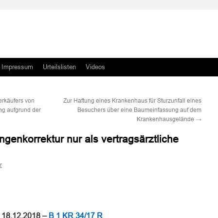
Impressum
Urteilslisten
Videos
rkäufers von
Zur Haftung eines Krankenhaus für Sturzunfall eines
ung aufgrund der
Besuchers über eine Baumeinfassung auf dem
Krankenhausgelände
→
genkorrektur nur als vertragsärztliche
r
n
n
m 18.12.2018 –
B 1 KR 34/17 R