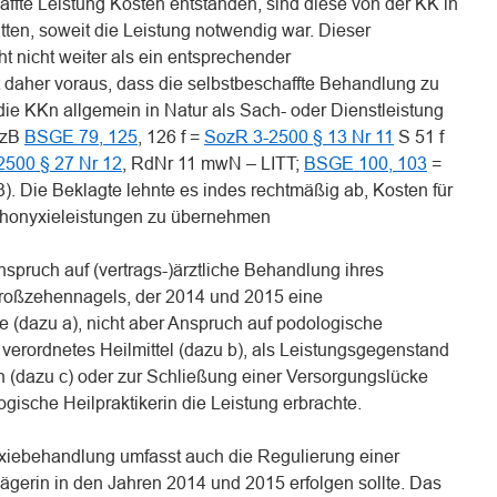
haffte Leistung Kosten entstanden, sind diese von der KK in
ten, soweit die Leistung notwendig war. Dieser
t nicht weiter als ein entsprechender
t daher voraus, dass die selbstbeschaffte Behandlung zu
ie KKn allgemein in Natur als Sach- oder Dienstleistung
l zB
BSGE 79, 125
, 126 f =
SozR 3-2500 § 13 Nr 11
S 51 f
2500 § 27 Nr 12
, RdNr 11 mwN – LITT;
BSGE 100, 103
=
3). Die Beklagte lehnte es indes rechtmäßig ab, Kosten für
thonyxieleistungen zu übernehmen
Anspruch auf (vertrags-)ärztliche Behandlung ihres
Großzehennagels, der 2014 und 2015 eine
e (dazu a), nicht aber Anspruch auf podologische
 verordnetes Heilmittel (dazu b), als Leistungsgegenstand
(dazu c) oder zur Schließung einer Versorgungslücke
gische Heilpraktikerin die Leistung erbrachte.
nyxiebehandlung umfasst auch die Regulierung einer
ägerin in den Jahren 2014 und 2015 erfolgen sollte. Das