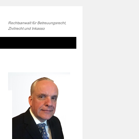
Rechtsanwalt für Betreuungsrecht,
Zivilrecht und Inkasso