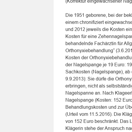
(Korrektur eingewachsener Näge
Die 1951 geborene, bei der bekl
einem chronifiziert eingewach
und 2012 jeweils die Kosten ei
Kosten für eine Zehennagelspa
behandelnde Fachärztin für All
Orthonyxiebehandlung“ (3.6.2013
Kosten der Orthonyxiebehandl
der Nagelspange je 19 Euro: 19
Sachkosten (Nagelspange), ab
9.9.2013): Sie dürfe die Orthon
erbringen, nicht als selbstständ
Nagelspanne an. Nach Klageerh
Nagelspange (Kosten: 152 Euro)
Behandlungskosten und zur Übe
(Urteil vom 11.5.2016). Die Klä
von 152 Euro beschränkt. Das 
Klägerin stehe der Anspruch n