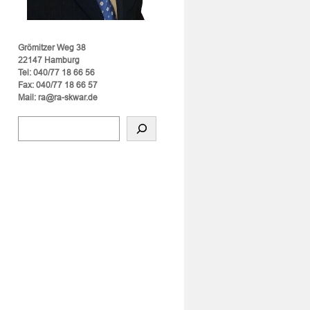
Grömitzer Weg 38
22147 Hamburg
Tel: 040/77 18 66 56
Fax: 040/77 18 66 57
Mail: ra@ra-skwar.de