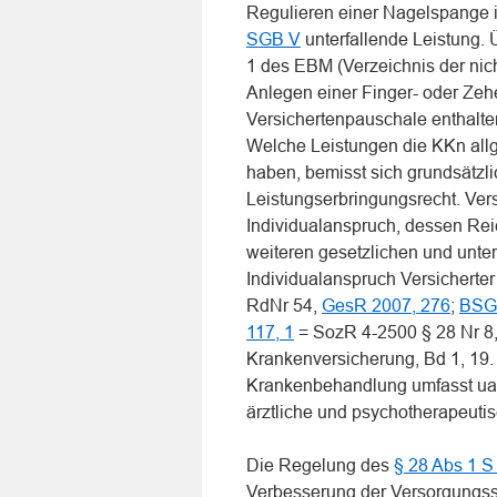
Regulieren einer Nagelspange i
SGB V
unterfallende Leistung.
1 des EBM (Verzeichnis der nic
Anlegen einer Finger- oder Zehe
Versichertenpauschale enthalte
Welche Leistungen die KKn allg
haben, bemisst sich grundsätz
Leistungserbringungsrecht. Ver
Individualanspruch, dessen Re
weiteren gesetzlichen und unte
Individualanspruch Versichert
RdNr 54,
GesR 2007, 276
;
BSGE
117, 1
= SozR 4-2500 § 28 Nr 8
Krankenversicherung, Bd 1, 19. 
Krankenbehandlung umfasst ua ä
ärztliche und psychotherapeuti
Die Regelung des
§ 28 Abs 1 S
Verbesserung der Versorgungss