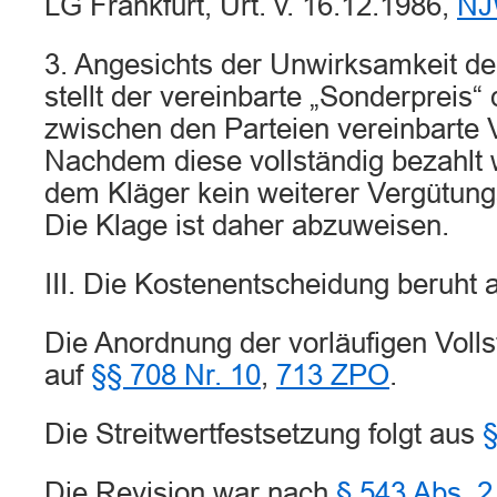
LG Frankfurt, Urt. v. 16.12.1986,
NJ
3. Angesichts der Unwirksamkeit de
stellt der vereinbarte „Sonderpreis“
zwischen den Parteien vereinbarte 
Nachdem diese vollständig bezahlt w
dem Kläger kein weiterer Vergütun
Die Klage ist daher abzuweisen.
III. Die Kostenentscheidung beruht 
Die Anordnung der vorläufigen Volls
auf
§§ 708 Nr. 10
,
713 ZPO
.
Die Streitwertfestsetzung folgt aus
Die Revision war nach
§ 543 Abs. 