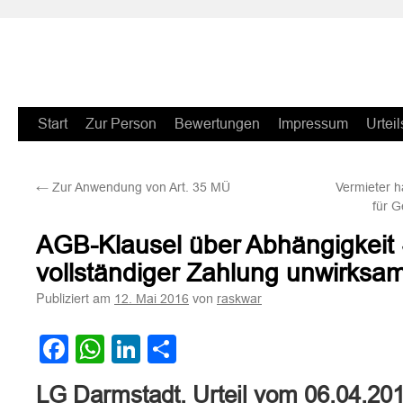
Zum
Start
Zur Person
Bewertungen
Impressum
Urteil
Inhalt
←
Zur Anwendung von Art. 35 MÜ
Vermieter h
springen
für G
AGB-Klausel über Abhängigkeit
vollständiger Zahlung unwirksa
Publiziert am
von
12. Mai 2016
raskwar
Facebook
WhatsApp
LinkedIn
Teilen
LG Darmstadt, Urteil vom 06.04.20