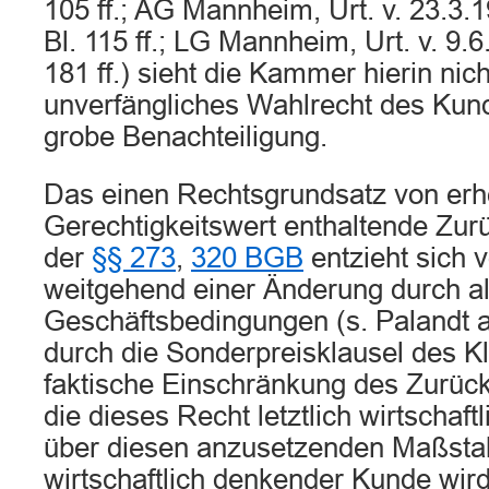
105 ff.; AG Mannheim, Urt. v. 23.3.
Bl. 115 ff.; LG Mannheim, Urt. v. 9.
181 ff.) sieht die Kammer hierin nich
unverfängliches Wahlrecht des Kun
grobe Benachteiligung.
Das einen Rechtsgrundsatz von er
Gerechtigkeitswert enthaltende Zur
der
§§ 273
,
320 BGB
entzieht sich 
weitgehend einer Änderung durch a
Geschäftsbedingungen (s. Palandt a
durch die Sonderpreisklausel des K
faktische Einschränkung des Zurück
die dieses Recht letztlich wirtschaft
über diesen anzusetzenden Maßstab
wirtschaftlich denkender Kunde wird