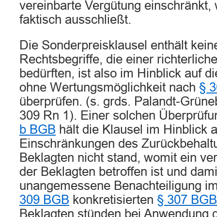
vereinbarte Vergütung einschränkt, 
faktisch ausschließt.
Die Sonderpreisklausel enthält kei
Rechtsbegriffe, die einer richterlic
bedürften, ist also im Hinblick auf d
ohne Wertungsmöglichkeit nach
§ 
überprüfen. (s. grds. Palandt-Grüne
309 Rn 1). Einer solchen Überprüf
b BGB
hält die Klausel im Hinblick a
Einschränkungen des Zurückbehalt
Beklagten nicht stand, womit ein ve
der Beklagten betroffen ist und dami
unangemessene Benachteiligung im
309 BGB
konkretisierten
§ 307 BGB
Beklagten stünden bei Anwendung de