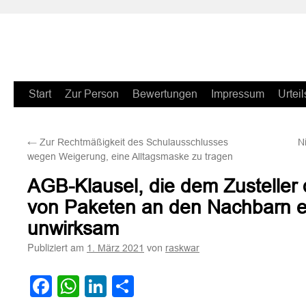
Zum
Start
Zur Person
Bewertungen
Impressum
Urteil
Inhalt
←
Zur Rechtmäßigkeit des Schulausschlusses
N
springen
wegen Weigerung, eine Alltagsmaske zu tragen
AGB-Klausel, die dem Zusteller
von Paketen an den Nachbarn erl
unwirksam
Publiziert am
von
1. März 2021
raskwar
Facebook
WhatsApp
LinkedIn
Teilen