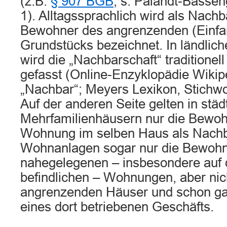
(z.B.
§ 907 BGB
, s. Palandt-Basse
1). Alltagssprachlich wird als Nach
Bewohner des angrenzenden (Einfa
Grundstücks bezeichnet. In ländlich
wird die „Nachbarschaft“ traditionel
gefasst (Online-Enzyklopädie Wikip
„Nachbar“; Meyers Lexikon, Stichwo
Auf der anderen Seite gelten in stä
Mehrfamilienhäusern nur die Bewoh
Wohnung im selben Haus als Nachba
Wohnanlagen sogar nur die Bewohn
nahegelegenen – insbesondere auf 
befindlichen – Wohnungen, aber nic
angrenzenden Häuser und schon gar
eines dort betriebenen Geschäfts.