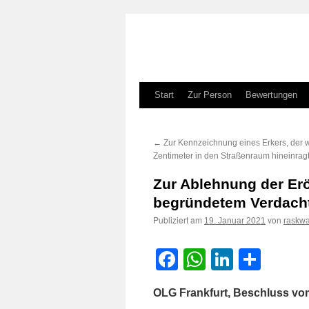
Zum
Start
Zur Person
Bewertungen
Inhalt
←
Zur Kennzeichnung eines Erkers, der 
springen
Zentimeter in den Straßenraum hineinrag
Zur Ablehnung der Erö
begründetem Verdach
Publiziert am
von
19. Januar 2021
raskwa
Facebook
WhatsApp
LinkedI
Teile
OLG Frankfurt, Beschluss vo