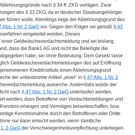
 Ablehnungsgründe nach § 34 ff. ZKG vorlägen. Zwar
etzungen des § 33 ZKG, da er deutscher Staatsangehöriger
er führen wolle. Allerdings liege der Ablehnungsgrund des
7 Abs. 1 Nr. 2 GwG
vor. Gegen den Kläger sei gemäß
§ 43
sverfahren eingeleitet worden. Dieses
uf einer Geldwäscheverdachtsmeldung und sei bislang
nd, dass die Bank1 AG und nicht die Beteiligte die
bgegeben habe, sei ohne Bedeutung. Dem Gesetz lasse
diglich Geldwäscheverdachtsmeldungen des auf Eröffnung
 genommenen Kreditinstituts einen Ablehnungsgrund
eche der unbestimmte Artikel „einer“ in
§ 47 Abs. 1 Nr. 2
heverdachtsmeldung ausreiche. Andernfalls würde der
licht nach
§ 47 Abs. 1 Nr. 2 GwG
unterlaufen werden.
dert werden, dass Betroffene von Verdachtsmeldungen und
 Kenntnis erlangen und Vermögen beiseiteschaffen, bzw.
zeitige Kenntnisnahme durch den Betroffenen oder Dritte
könne nur dann erreicht werden, wenn sämtliche
 1, 2 GwG
der Verschwiegenheitsverpflichtung unterliegen.