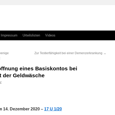
Impressum
Urteilslisten
Videos
wenige
Zur Testierfähigkeit bei einer Demenzerkrankung
→
t
ffnung eines Basiskontos bei
t der Geldwäsche
r
n
n
m 14. Dezember 2020 –
17 U 1/20