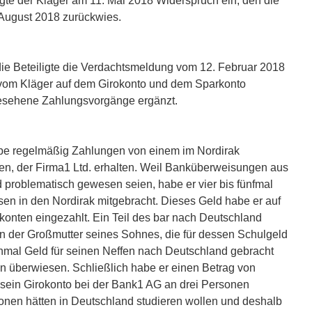
egte der Kläger am 11. Mai 2018 Widerspruch ein, den die
 August 2018 zurückwies.
 die Beteiligte die Verdachtsmeldung vom 12. Februar 2018
vom Kläger auf dem Girokonto und dem Sparkonto
gesehene Zahlungsvorgänge ergänzt.
abe regelmäßig Zahlungen von einem im Nordirak
n, der Firma1 Ltd. erhalten. Weil Banküberweisungen aus
problematisch gewesen seien, habe er vier bis fünfmal
sen in den Nordirak mitgebracht. Dieses Geld habe er auf
konten eingezahlt. Ein Teil des bar nach Deutschland
 der Großmutter seines Sohnes, die für dessen Schulgeld
nmal Geld für seinen Neffen nach Deutschland gebracht
n überwiesen. Schließlich habe er einen Betrag von
 sein Girokonto bei der Bank1 AG an drei Personen
sonen hätten in Deutschland studieren wollen und deshalb