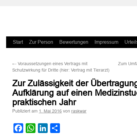
Zum
Start
Zur Person
Bewertungen
Impressum
Urteil
Inhalt
←
Voraussetzungen eines Vertrags mit
Zum Umfan
springen
Schutzwirkung für Dritte (hier: Vertrag mit Tierarzt)
Zur Zulässigkeit der Übertragung
Aufklärung auf einen Medizinst
praktischen Jahr
Publiziert am
von
1. Mai 2016
raskwar
Facebook
WhatsApp
LinkedIn
Teilen