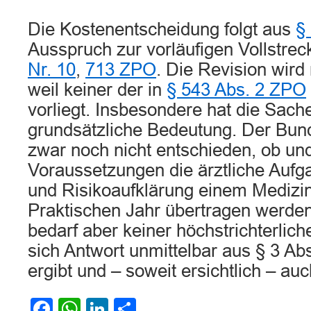
Die Kostenentscheidung folgt aus
§
Ausspruch zur vorläufigen Vollstrec
Nr. 10
,
713 ZPO
. Die Revision wird
weil keiner der in
§ 543 Abs. 2 ZPO
vorliegt. Insbesondere hat die Sach
grundsätzliche Bedeutung. Der Bund
zwar noch nicht entschieden, ob un
Voraussetzungen die ärztliche Aufga
und Risikoaufklärung einem Medizi
Praktischen Jahr übertragen werde
bedarf aber keiner höchstrichterlich
sich Antwort unmittelbar aus § 3 Ab
ergibt und – soweit ersichtlich – auch
Facebook
WhatsApp
LinkedIn
Teilen