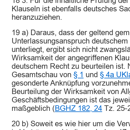
18 3. Für die inhaltliche Prüfung de
Klauseln ist ebenfalls deutsches Sa
heranzuziehen.
19 a) Daraus, dass der geltend ge
Unterlassungsanspruch deutschem
unterliegt, ergibt sich nicht zwangsl
Wirksamkeit der angegriffenen Klau
deutschem Recht zu beurteilen ist.
Gesamtschau von
§ 1
und
§ 4a UK
gesonderte Anknüpfung vorzunehme
Beurteilung der Wirksamkeit von A
Geschäftsbedingungen ist das jeweil
maßgeblich (
BGHZ 182, 24
Tz. 25-2
20 b) Soweit es wie hier um die Ve