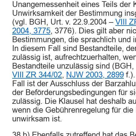
Unangemessenheit eines Teils der K
Unwirksamkeit der Bestimmung ins
(vgl. BGH, Urt. v. 22.9.2004 –
VIII 
2004, 3775
, 3776). Dies gilt aber nic
Bestimmungen, die sprachlich und inh
In diesem Fall sind Bestandteile, de
zulässig ist, aufrechtzuerhalten, w
Bestandteile unzulässig sind (BGH, 
VIII ZR 344/02
,
NJW 2003, 2899
f.)
Fall ist der Ausschluss der Barzahlu
der Beförderungsbedingungen für s
zulässig. Die Klausel hat deshalb 
wenn die Gebührenregelung für die
unwirksam ist.
38 b) Ebenfalls zutreffend hat das 