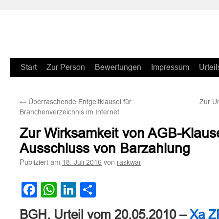
Zum
Start
Zur Person
Bewertungen
Impressum
Urteil
Inhalt
←
Überraschende Entgeltklausel für
Zur U
springen
Branchenverzeichnis im Internet
Zur Wirksamkeit von AGB-Klausel
Ausschluss von Barzahlung
Publiziert am
von
18. Juli 2016
raskwar
Facebook
WhatsApp
LinkedIn
Teilen
BGH, Urteil vom 20.05.2010 –
Xa Z