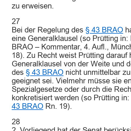
zu erweisen.
27
Bei der Regelung des
§ 43 BRAO
ha
eine Generalklausel (so Prütting in:
BRAO – Kommentar, 4. Aufl., Münch
18). Zu Recht weist Prütting darauf 
Generalklausel von der Weite und 
des
§ 43 BRAO
nicht unmittelbar z
geeignet sei. Vielmehr müsse sie e
Spezialgesetze oder durch die Rec
konkretisiert werden (so Prütting in
43 BRAO
Rn. 19).
28
2. Vorliegend hat der Senat berücksi