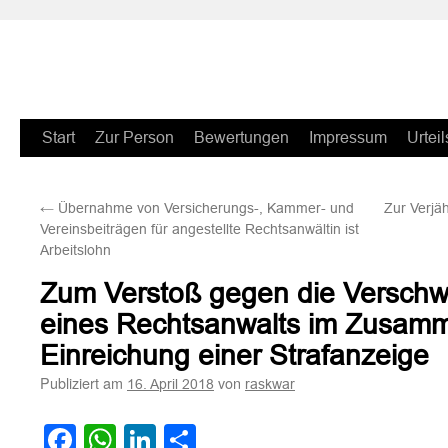
Zum
Start
Zur Person
Bewertungen
Impressum
Urteil
Inhalt
←
Übernahme von Versicherungs-, Kammer- und
Zur Verjä
springen
Vereinsbeiträgen für angestellte Rechtsanwältin ist
Arbeitslohn
Zum Verstoß gegen die Verschwi
eines Rechtsanwalts im Zusamm
Einreichung einer Strafanzeige
Publiziert am
von
16. April 2018
raskwar
Facebook
WhatsApp
LinkedIn
Teilen