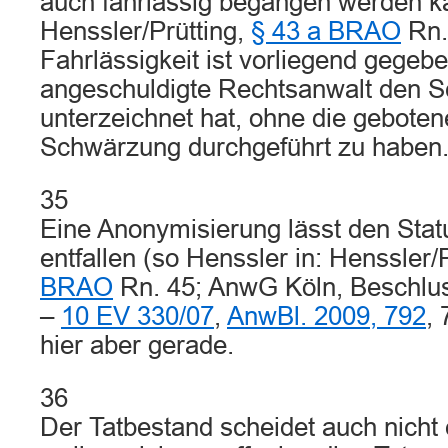
auch fahrlässig begangen werden ka
Henssler/Prütting,
§ 43 a BRAO
Rn. 
Fahrlässigkeit ist vorliegend gegebe
angeschuldigte Rechtsanwalt den Sc
unterzeichnet hat, ohne die gebote
Schwärzung durchgeführt zu haben
35
Eine Anonymisierung lässt den Stat
entfallen (so Henssler in: Henssler/
BRAO
Rn. 45; AnwG Köln, Beschlu
–
10 EV 330/07
,
AnwBl. 2009, 792
, 
hier aber gerade.
36
Der Tatbestand scheidet auch nicht