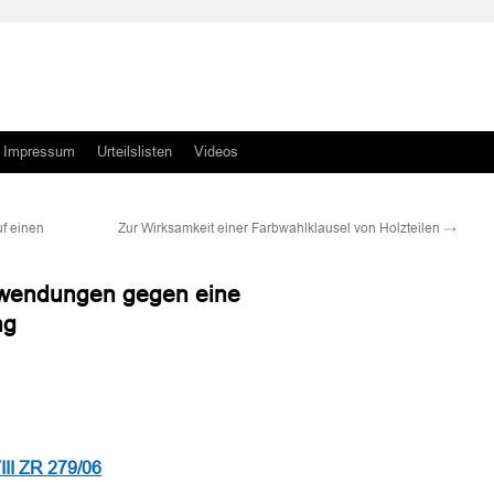
Impressum
Urteilslisten
Videos
f einen
Zur Wirksamkeit einer Farbwahlklausel von Holzteilen
→
nwendungen gegen eine
ng
n
n
III ZR 279/06