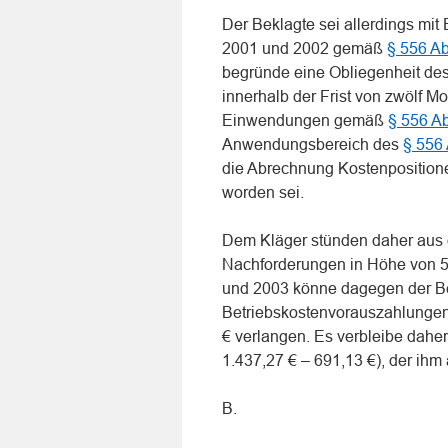
Der Beklagte sei allerdings m
2001 und 2002 gemäß
§ 556 A
begründe eine Obliegenheit des
innerhalb der Frist von zwölf Mo
Einwendungen gemäß
§ 556 A
Anwendungsbereich des
§ 556
die Abrechnung Kostenpositione
worden sei.
Dem Kläger stünden daher aus
Nachforderungen in Höhe von 5
und 2003 könne dagegen der Bek
Betriebskostenvorauszahlungen
€ verlangen. Es verbleibe dahe
1.437,27 € – 691,13 €), der ihm
B.