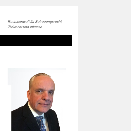
Rechtsanwalt für Betreuungsrecht,
Zivilrecht und Inkasso