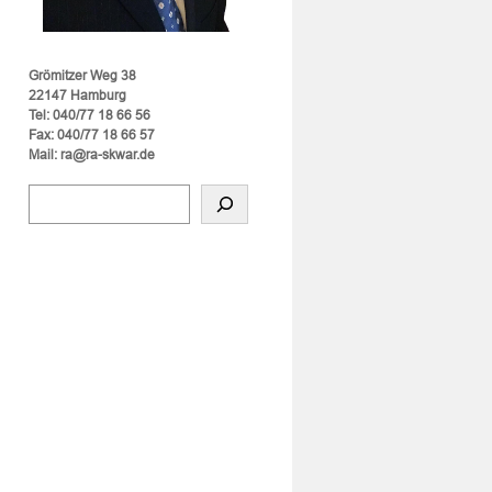
Grömitzer Weg 38
22147 Hamburg
Tel: 040/77 18 66 56
Fax: 040/77 18 66 57
Mail: ra@ra-skwar.de