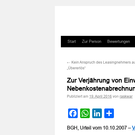
Zum
Start
Zur Person
Bewertungen
Inhalt
←
Kein Anspruch des Leasingnehmers au
springen
„Übererlös“
Zur Verjährung von Ei
Nebenkostenabrechnu
Publiziert am
von
19. April 2016
raskwar
Facebook
WhatsApp
LinkedI
Teile
BGH, Urteil vom 10.10.2007 –
V