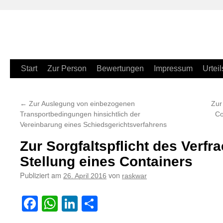
Zum
Start
Zur Person
Bewertungen
Impressum
Urteil
Inhalt
←
Zur Auslegung von einbezogenen
Zur
springen
Transportbedingungen hinsichtlich der
Co
Vereinbarung eines Schiedsgerichtsverfahrens
Zur Sorgfaltspflicht des Verfra
Stellung eines Containers
Publiziert am
von
26. April 2016
raskwar
Facebook
WhatsApp
LinkedIn
Teilen