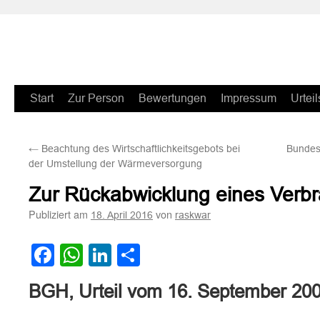
Zum
Start
Zur Person
Bewertungen
Impressum
Urteil
Inhalt
←
Beachtung des Wirtschaftlichkeitsgebots bei
Bundesg
springen
der Umstellung der Wärmeversorgung
Zur Rückabwicklung eines Verb
Publiziert am
von
18. April 2016
raskwar
Facebook
WhatsApp
LinkedIn
Teilen
BGH, Urteil vom 16. September 20