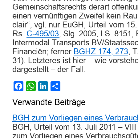
Gemeinschaftsrechts derart offenkun
einen vernünftigen Zweifel kein Rau
clair“, vgl. nur EuGH, Urteil vom 1
Rs.
C-495/03
, Slg. 2005, I S. 8151,
Intermodal Transports BV/Staatssec
Financiën; ferner
BGHZ 174, 273
, 
31). Letzteres ist hier – wie vorsteh
dargestellt – der Fall.
Facebook
WhatsApp
LinkedIn
Teilen
Verwandte Beiträge
BGH zum Vorliegen eines Verbrauc
BGH, Urteil vom 13. Juli 2011 – VI
zum Vorliegen eines Verbrauchsgü