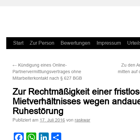
Zum
Start
Zur Person
Bewertungen
Impressum
Urteil
Inhalt
←
Kündigung eines Online-
Zu den A
springen
Partnervermittlungsvertrages ohne
mitten auf
Mitarbeiterkontakt nach § 627 BGB
Zur Rechtmäßigkeit einer fristl
Mietverhältnisses wegen andau
Ruhestörung
Publiziert am
von
17. Juli 2016
raskwar
Facebook
WhatsApp
LinkedIn
Teilen