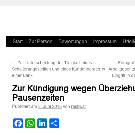
Zum
Start
Zur Person
Bewertungen
Impressum
Urteil
Inhalt
←
Zur Unterscheidung der Tätigkeit eines
Fotograf
springen
Schalterangestellten und eines Kundenberater in
Arbeitgeber z
einer Bank
Eingriff in 
Zur Kündigung wegen Überzieh
Pausenzeiten
Publiziert am
von
8. Juni 2016
raskwar
Facebook
WhatsApp
LinkedIn
Teilen