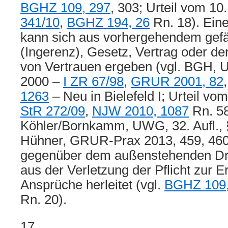
BGHZ 109, 297
, 303; Urteil vom 10
341/10
,
BGHZ 194, 26
Rn. 18). Ein
kann sich aus vorhergehendem gef
(Ingerenz), Gesetz, Vertrag oder d
von Vertrauen ergeben (vgl. BGH, Ur
2000 –
I ZR 67/98
,
GRUR 2001, 82
1263
– Neu in Bielefeld I; Urteil v
StR 272/09
,
NJW 2010, 1087
Rn. 58
Köhler/Bornkamm, UWG, 32. Aufl., §
Hühner, GRUR-Prax 2013, 459, 460 
gegenüber dem außenstehenden Dri
aus der Verletzung der Pflicht zur
Ansprüche herleitet (vgl.
BGHZ 109,
Rn. 20).
17