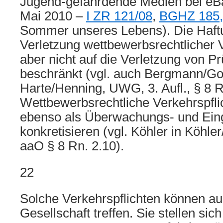
Jugend-gefährdende Medien bei eBa
Mai 2010 –
I ZR 121/08
,
BGHZ 185,
Sommer unseres Lebens). Die Haf
Verletzung wettbewerbsrechtlicher V
aber nicht auf die Verletzung von Pr
beschränkt (vgl. auch Bergmann/G
Harte/Henning, UWG, 3. Aufl., § 8 R
Wettbewerbsrechtliche Verkehrspfli
ebenso als Überwachungs- und Eingr
konkretisieren (vgl. Köhler in Kö
aaO § 8 Rn. 2.10).
22
Solche Verkehrspflichten können au
Gesellschaft treffen. Sie stellen sic