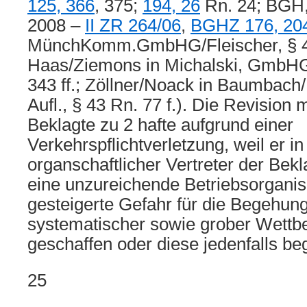
125, 366
, 375;
194, 26
Rn. 24; BGH, 
2008 –
II ZR 264/06
,
BGHZ 176, 20
MünchKomm.GmbHG/Fleischer, § 43
Haas/Ziemons in Michalski, GmbHG, 
343 ff.; Zöllner/Noack in Baumbac
Aufl., § 43 Rn. 77 f.). Die Revision 
Beklagte zu 2 hafte aufgrund einer
Verkehrspflichtverletzung, weil er in
organschaftlicher Vertreter der Bek
eine unzureichende Betriebsorganis
gesteigerte Gefahr für die Begehun
systematischer sowie grober Wett
geschaffen oder diese jedenfalls be
25