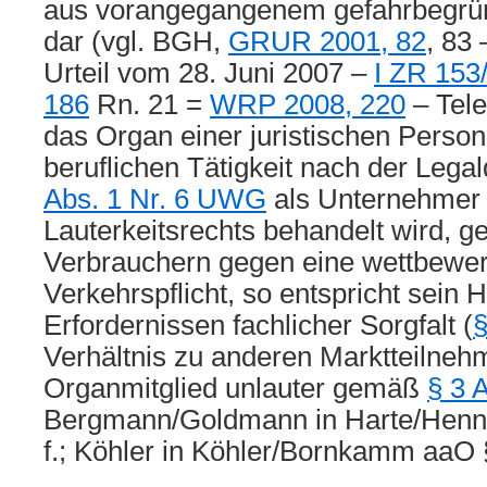
aus vorangegangenem gefahrbegrü
dar (vgl. BGH,
GRUR 2001, 82
, 83 
Urteil vom 28. Juni 2007 –
I ZR 153
186
Rn. 21 =
WRP 2008, 220
– Tele
das Organ einer juristischen Person,
beruflichen Tätigkeit nach der Legal
Abs. 1 Nr. 6 UWG
als Unternehmer 
Lauterkeitsrechts behandelt wird, 
Verbrauchern gegen eine wettbewer
Verkehrspflicht, so entspricht sein 
Erfordernissen fachlicher Sorgfalt (
Verhältnis zu anderen Marktteilneh
Organmitglied unlauter gemäß
§ 3 
Bergmann/Goldmann in Harte/Henni
f.; Köhler in Köhler/Bornkamm aaO §