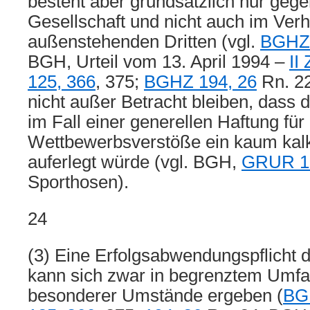
besteht aber grundsätzlich nur geg
Gesellschaft und nicht auch im Verh
außenstehenden Dritten (vgl.
BGHZ 
BGH, Urteil vom 13. April 1994 –
II
125, 366
, 375;
BGHZ 194, 26
Rn. 22
nicht außer Betracht bleiben, dass
im Fall einer generellen Haftung für
Wettbewerbsverstöße ein kaum kalk
auferlegt würde (vgl. BGH,
GRUR 19
Sporthosen).
24
(3) Eine Erfolgsabwendungspflicht 
kann sich zwar in begrenztem Umfa
besonderer Umstände ergeben (
BG