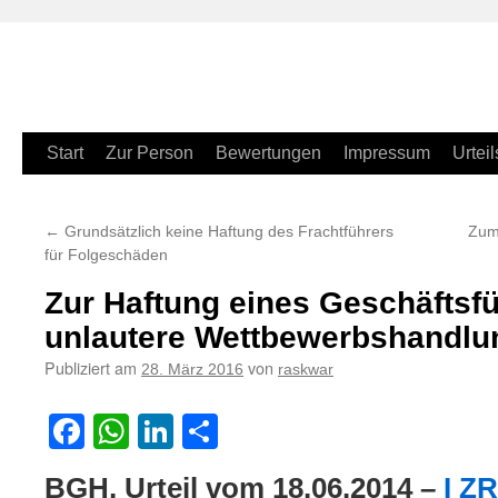
Zum
Start
Zur Person
Bewertungen
Impressum
Urteil
Inhalt
←
Grundsätzlich keine Haftung des Frachtführers
Zum 
springen
für Folgeschäden
Zur Haftung eines Geschäftsfü
unlautere Wettbewerbshandlu
Publiziert am
von
28. März 2016
raskwar
Facebook
WhatsApp
LinkedIn
Teilen
BGH, Urteil vom 18.06.2014 –
I ZR