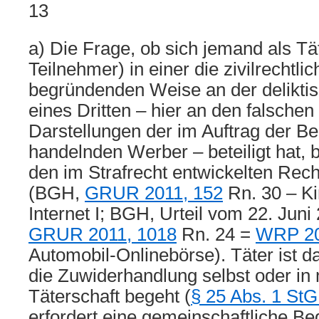
13
a) Die Frage, ob sich jemand als Tä
Teilnehmer) in einer die zivilrechtli
begründenden Weise an der delikti
eines Dritten – hier an den falschen
Darstellungen der im Auftrag der Be
handelnden Werber – beteiligt hat, b
den im Strafrecht entwickelten Rec
(BGH,
GRUR 2011, 152
Rn. 30 – Ki
Internet I; BGH, Urteil vom 22. Juni
GRUR 2011, 1018
Rn. 24 =
WRP 20
Automobil-Onlinebörse). Täter ist d
die Zuwiderhandlung selbst oder in 
Täterschaft begeht (
§ 25 Abs. 1 St
erfordert eine gemeinschaftliche Be