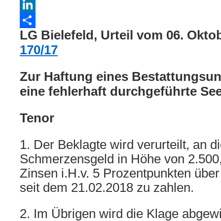
WhatsApp
LinkedIn
LG Bielefeld, Urteil vom 06. Okto
Teilen
170/17
Zur Haftung eines Bestattungsu
eine fehlerhaft durchgeführte Se
Tenor
1. Der Beklagte wird verurteilt, an d
Schmerzensgeld in Höhe von 2.500
Zinsen i.H.v. 5 Prozentpunkten übe
seit dem 21.02.2018 zu zahlen.
2. Im Übrigen wird die Klage abgew