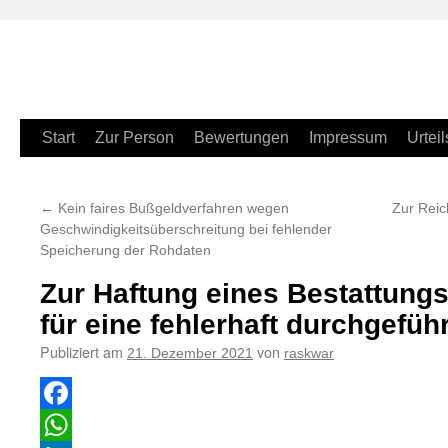
Zum
Start
Zur Person
Bewertungen
Impressum
Urteil
Inhalt
←
Kein faires Bußgeldverfahren wegen
Zur Reic
springen
Geschwindigkeitsüberschreitung bei fehlender
Speicherung der Rohdaten
Zur Haftung eines Bestattun
für eine fehlerhaft durchgefüh
Publiziert am
von
21. Dezember 2021
raskwar
Facebook