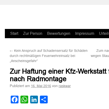
Zum
Start
Zur Person
Bewertungen
Impressum
Urteil
Inhalt
←
Kein Anspruch auf Schadensersatz für Schäden
Zum nac
springen
durch rechtmäßigen Feuerwehreinsatz bei
wegen Stau
„Anscheinsgefahr“
Zur Haftung einer Kfz-Werkstatt 
nach Radmontage
Publiziert am
von
16. Mai 2016
raskwar
Facebook
WhatsApp
LinkedIn
Teilen