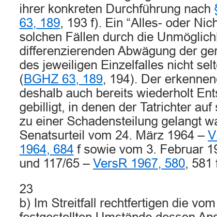
ihrer konkreten Durchführung nach
63, 189
, 193 f). Ein “Alles- oder Nic
solchen Fällen durch die Unmöglichk
differenzierenden Abwägung der ger
des jeweiligen Einzelfalles nicht s
(
BGHZ 63, 189
, 194). Der erkennen
deshalb auch bereits wiederholt En
gebilligt, in denen der Tatrichter au
zu einer Schadensteilung gelangt wa
Senatsurteil vom 24. März 1964 –
V
1964, 684
f sowie vom 3. Februar 
und 117/65 –
VersR 1967, 580
, 581 
23
b) Im Streitfall rechtfertigen die vo