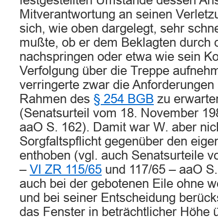
festgestellten Umstände dessen Ans
Mitverantwortung an seinen Verletzu
sich, wie oben dargelegt, sehr schn
mußte, ob er dem Beklagten durch d
nachspringen oder etwa wie sein Ko
Verfolgung über die Treppe aufnehm
verringerte zwar die Anforderungen
Rahmen des
§ 254 BGB
zu erwarten
(Senatsurteil vom 18. November 1
aaO S. 162). Damit war W. aber nich
Sorgfaltspflicht gegenüber den eig
enthoben (vgl. auch Senatsurteile 
–
VI ZR 115/65
und 117/65 – aaO S. 
auch bei der gebotenen Eile ohne w
und bei seiner Entscheidung berücks
das Fenster in beträchtlicher Höhe