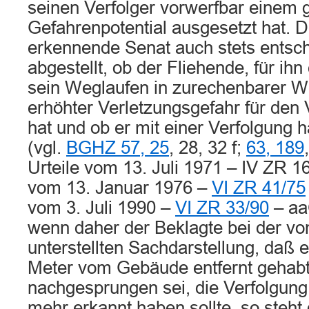
seinen Verfolger vorwerfbar einem 
Gefahrenpotential ausgesetzt hat.
erkennende Senat auch stets entsch
abgestellt, ob der Fliehende, für ih
sein Weglaufen in zurechenbarer W
erhöhter Verletzungsgefahr für den 
hat und ob er mit einer Verfolgung
(vgl.
BGHZ 57, 25
, 28, 32 f;
63, 189
Urteile vom 13. Juli 1971 – IV ZR 1
vom 13. Januar 1976 –
VI ZR 41/75
vom 3. Juli 1990 –
VI ZR 33/90
– aa
wenn daher der Beklagte bei der vo
unterstellten Sachdarstellung, daß e
Meter vom Gebäude entfernt gehabt
nachgesprungen sei, die Verfolgung
mehr erkannt haben sollte, so steht