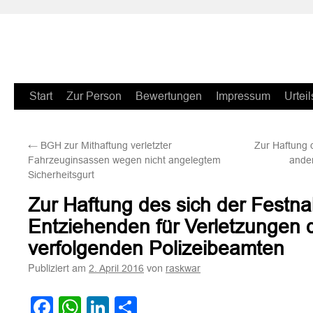
Zum
Start
Zur Person
Bewertungen
Impressum
Urteil
Inhalt
←
BGH zur Mithaftung verletzter
Zur Haftung 
springen
Fahrzeuginsassen wegen nicht angelegtem
ande
Sicherheitsgurt
Zur Haftung des sich der Festn
Entziehenden für Verletzungen d
verfolgenden Polizeibeamten
Publiziert am
von
2. April 2016
raskwar
Facebook
WhatsApp
LinkedIn
Teilen