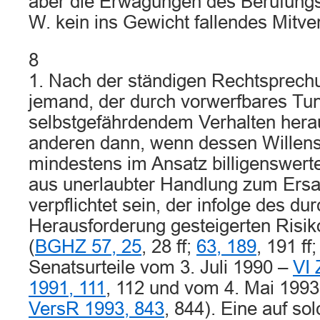
aber die Erwägungen des Berufungs
W. kein ins Gewicht fallendes Mitver
8
1. Nach der ständigen Rechtsprech
jemand, der durch vorwerfbares Tu
selbstgefährdendem Verhalten hera
anderen dann, wenn dessen Willens
mindestens im Ansatz billigenswerte
aus unerlaubter Handlung zum Ers
verpflichtet sein, der infolge des dur
Herausforderung gesteigerten Risik
(
BGHZ 57, 25
, 28 ff;
63, 189
, 191 ff
Senatsurteile vom 3. Juli 1990 –
VI 
1991, 111
, 112 und vom 4. Mai 199
VersR 1993, 843
, 844). Eine auf so