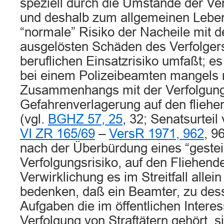
speziell durch die Umstände der Ve
und deshalb zum allgemeinen Leben
“normale” Risiko der Nacheile mit 
ausgelösten Schäden des Verfolge
beruflichen Einsatzrisiko umfaßt; 
bei einem Polizeibeamten mangels 
Zusammenhangs mit der Verfolgung 
Gefahrenverlagerung auf den fliehe
(vgl.
BGHZ 57, 25
, 32; Senatsurteil
VI ZR 165/69
–
VersR 1971, 962
, 9
nach der Überbürdung eines “gestei
Verfolgungsrisiko, auf den Fliehen
Verwirklichung es im Streitfall allein
bedenken, daß ein Beamter, zu dess
Aufgaben die im öffentlichen Intere
Verfolgung von Straftätern gehört, s