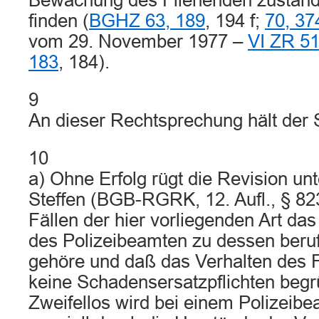
Bewachung des Fliehenden zustän
finden (
BGHZ 63, 189
, 194 f;
70, 37
vom 29. November 1977 –
VI ZR 51
183
, 184).
9
An dieser Rechtsprechung hält der S
10
a) Ohne Erfolg rügt die Revision un
Steffen (BGB-RGRK, 12. Aufl., § 82
Fällen der hier vorliegenden Art das
des Polizeibeamten zu dessen beruf
gehöre und daß das Verhalten des 
keine Schadensersatzpflichten beg
Zweifellos wird bei einem Polizeibe