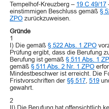
Tempelhof-Kreuzberg –
19 C 49/17
einstimmigen Beschluss gemäß
§ 5
ZPO
zurückzuweisen.
Gründe
1
I) Die gemäß
§ 522 Abs. 1 ZPO
vor
Prüfung ergibt, dass die Berufung zu
Berufung ist gemäß
§ 511 Abs. 1 Z
gemäß
§ 511 Abs. 2 Nr. 1 ZPO
erfor
Mindestbeschwer ist erreicht. Die 
Fristvorschriften der
§§ 517
,
519
un
gewahrt.
2
II) Die Berufung hat offensichtlich k