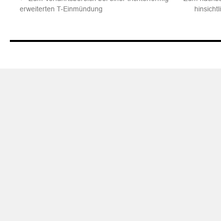
erweiterten T-Einmündung
hinsicht