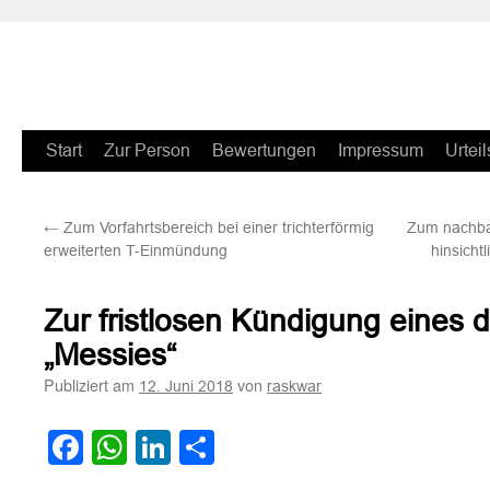
Zum
Start
Zur Person
Bewertungen
Impressum
Urteil
Inhalt
←
Zum Vorfahrtsbereich bei einer trichterförmig
Zum nachba
springen
erweiterten T-Einmündung
hinsicht
Zur fristlosen Kündigung eines 
„Messies“
Publiziert am
von
12. Juni 2018
raskwar
Facebook
WhatsApp
LinkedIn
Teilen