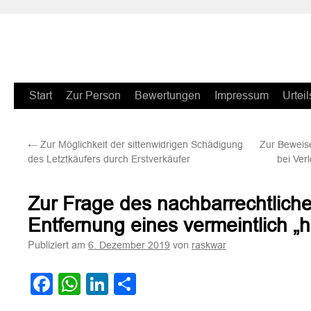
Zum
Start
Zur Person
Bewertungen
Impressum
Urteil
Inhalt
←
Zur Möglichkeit der sittenwidrigen Schädigung
Zur Beweise
springen
des Letztkäufers durch Erstverkäufer
bei Ver
Zur Frage des nachbarrechtlich
Entfernung eines vermeintlich „
Publiziert am
von
6. Dezember 2019
raskwar
Facebook
WhatsApp
LinkedIn
Teilen